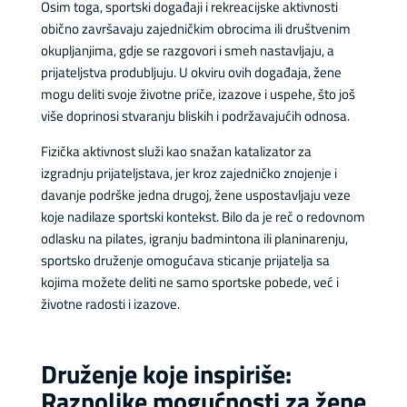
Osim toga, sportski događaji i rekreacijske aktivnosti
obično završavaju zajedničkim obrocima ili društvenim
okupljanjima, gdje se razgovori i smeh nastavljaju, a
prijateljstva produbljuju. U okviru ovih događaja, žene
mogu deliti svoje životne priče, izazove i uspehe, što još
više doprinosi stvaranju bliskih i podržavajućih odnosa.
Fizička aktivnost služi kao snažan katalizator za
izgradnju prijateljstava, jer kroz zajedničko znojenje i
davanje podrške jedna drugoj, žene uspostavljaju veze
koje nadilaze sportski kontekst. Bilo da je reč o redovnom
odlasku na pilates, igranju badmintona ili planinarenju,
sportsko druženje omogućava sticanje prijatelja sa
kojima možete deliti ne samo sportske pobede, već i
životne radosti i izazove.
Druženje koje inspiriše:
Raznolike mogućnosti za žene