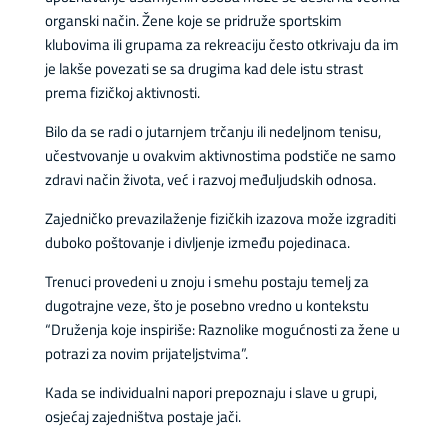
organski način. Žene koje se pridruže sportskim
klubovima ili grupama za rekreaciju često otkrivaju da im
je lakše povezati se sa drugima kad dele istu strast
prema fizičkoj aktivnosti.
Bilo da se radi o jutarnjem trčanju ili nedeljnom tenisu,
učestvovanje u ovakvim aktivnostima podstiče ne samo
zdravi način života, već i razvoj međuljudskih odnosa.
Zajedničko prevazilaženje fizičkih izazova može izgraditi
duboko poštovanje i divljenje između pojedinaca.
Trenuci provedeni u znoju i smehu postaju temelj za
dugotrajne veze, što je posebno vredno u kontekstu
“Druženja koje inspiriše: Raznolike mogućnosti za žene u
potrazi za novim prijateljstvima”.
Kada se individualni napori prepoznaju i slave u grupi,
osjećaj zajedništva postaje jači.