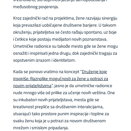
međusobnog povjerenja.
Kroz zajednički rad na projektima, žene razvijaju sinergiju
koja prevazilazi uobičajene društvene barijere. U takvom
okruženju, prijateljstva se često rađaju spontano, uz boje
i četkice koje postaju medijatori novih poznanstava.
Umetničke radionice su takođe mesto gde se žene mogu
osnažiti i inspirisati jedna drugu, dok zajednički tragaju za
sopstvenim izrazom i identitetom.
Kada se ponovo vratimo na koncept “
Druženje koje
inspiriše: Raznolike mogućnosti za žene u potrazi za
novim prijateljstvima
“, jasno je da umetničke radionice
nude mnogo više od prilike za učenje novih veština. One
su inkubatori novih prijateljstava, mesta gde se
kreativnost prepliće sa društvenim interakcijama,
stvarajući tako prostore punim inspiracije i topline za
svaku ženu koja je u potrazi za novom društvenom
mrežom i smislom pripadanja.