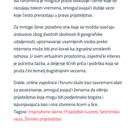
Na forumima je moguće pratiti diskusije i teme koje se
razvijaju tokom vremena, omogućavajući dublje veze
koje često prerastaju u prava prijateljstva.
Za mnoge žene, posebno one koje se možda osećaju
izolovano zbog životnih okolnosti ili geografske
udaljenosti, upoznavanje usamljenih osoba preko
interneta može biti prvi korak ka izgradnji smislenih
odnosa. U ovim virtualnim prostorima, zajednički interes
je početna tačka, a deljenje ličnih priča i podrška koja se
pruža čini temelj dugotrajnim vezama.
Dakle, online zajednice i forumi služe kao savremeni alati
za povezivanje, omogućavajući ženama da otkriju
prijateljstva koja mogu biti podjednako bogata i
ispunjavajuća kao i ona stvorena licem u lice.
Tagovi:
Inspirativne dame
,
Prijateljski susreti
,
Sestrinska
veza
,
Žensko prijateljstvo