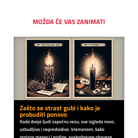
MOŽDA ĆE VAS ZANIMATI
Zašto se strast gubi i kako je
probuditi ponovo
Kada dvoje ljudi započnu vezu, sve izgleda novo,
uzbudljivo i nepredvidivo. Vremenom, kako
prolaze meseci i godine, svakodnevne obaveze,