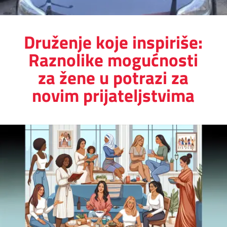
Druženje koje inspiriše:
Raznolike mogućnosti
za žene u potrazi za
novim prijateljstvima