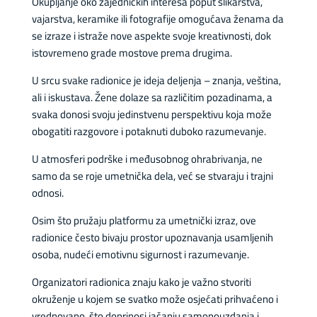
Okupljanje oko zajedničkih interesa poput slikarstva,
vajarstva, keramike ili fotografije omogućava ženama da
se izraze i istraže nove aspekte svoje kreativnosti, dok
istovremeno grade mostove prema drugima.
U srcu svake radionice je ideja deljenja – znanja, veština,
ali i iskustava. Žene dolaze sa različitim pozadinama, a
svaka donosi svoju jedinstvenu perspektivu koja može
obogatiti razgovore i potaknuti duboko razumevanje.
U atmosferi podrške i međusobnog ohrabrivanja, ne
samo da se roje umetnička dela, već se stvaraju i trajni
odnosi.
Osim što pružaju platformu za umetnički izraz, ove
radionice često bivaju prostor upoznavanja usamljenih
osoba, nudeći emotivnu sigurnost i razumevanje.
Organizatori radionica znaju kako je važno stvoriti
okruženje u kojem se svatko može osjećati prihvaćeno i
vrednovano, što doprinosi jačanju samopouzdanja i