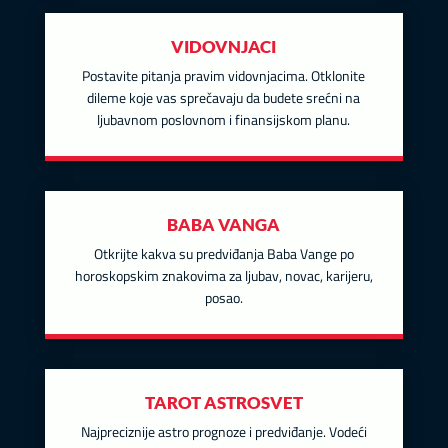
VIDOVNJACI
Postavite pitanja pravim vidovnjacima. Otklonite
dileme koje vas sprečavaju da budete srećni na
ljubavnom poslovnom i finansijskom planu.
BABA VANGA
Otkrijte kakva su predviđanja Baba Vange po
horoskopskim znakovima za ljubav, novac, karijeru,
posao.
TAROT ASTROSVET
Najpreciznije astro prognoze i predviđanje. Vodeći