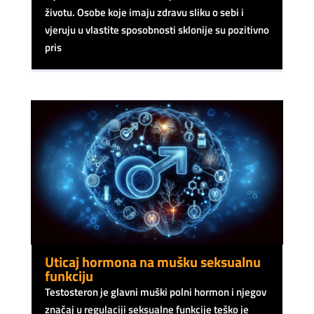
životu. Osobe koje imaju zdravu sliku o sebi i
vjeruju u vlastite sposobnosti sklonije su pozitivno
pris
Uticaj hormona na mušku seksualnu
funkciju
Testosteron je glavni muški polni hormon i njegov
značaj u regulaciji seksualne funkcije teško je