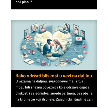
prvi plan. Z
Kako održati bliskost u vezi na daljinu
U vezama na daljinu, svakodnevni mali rituali
mogu biti snažna poveznica koja održava osjećaj
bliskosti i zajedništva između partnera, bez obzira
na kilometre koji ih dijele. Zajednički rituali ne zah