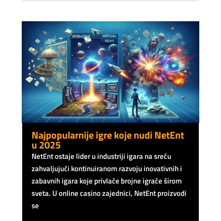
Najpopularnije igre koje nudi NetEnt
u 2025
NetEnt ostaje lider u industriji igara na sreću
zahvaljujući kontinuiranom razvoju inovativnih i
zabavnih igara koje privlače brojne igrače širom
sveta. U online casino zajednici, NetEnt proizvodi
se