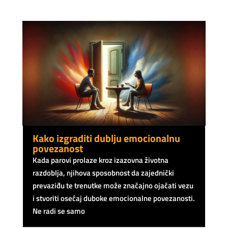
Kako izgraditi dublju emocionalnu
povezanost
Kada parovi prolaze kroz izazovna životna
razdoblja, njihova sposobnost da zajednički
prevaziđu te trenutke može značajno ojačati vezu
i stvoriti osećaj duboke emocionalne povezanosti.
Ne radi se samo