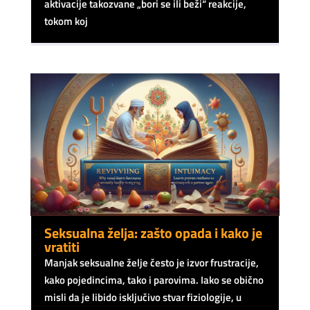
aktivacije takozvane „bori se ili beži“ reakcije,
tokom koj
Seksualna želja: zašto opada i kako je
vratiti
Manjak seksualne želje često je izvor frustracije,
kako pojedincima, tako i parovima. Iako se obično
misli da je libido isključivo stvar fiziologije, u