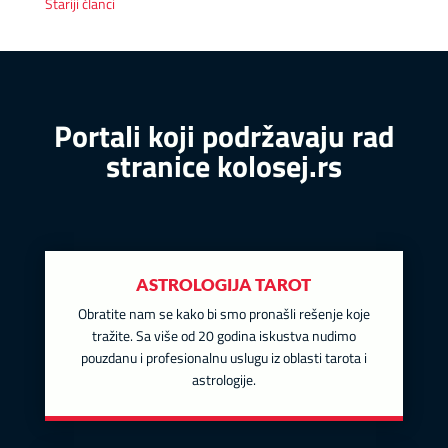
Stariji članci
Portali koji podržavaju rad
stranice kolosej.rs
ASTROLOGIJA TAROT
Obratite nam se kako bi smo pronašli rešenje koje
tražite. Sa više od 20 godina iskustva nudimo
pouzdanu i profesionalnu uslugu iz oblasti tarota i
astrologije.