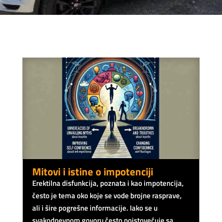
Mitovi i istine o impotenciji
Erektilna disfunkcija, poznata i kao impotencija,
često je tema oko koje se vode brojne rasprave,
ali i šire pogrešne informacije. Iako se u
svakodnevnom govoru često poistovećuje sa