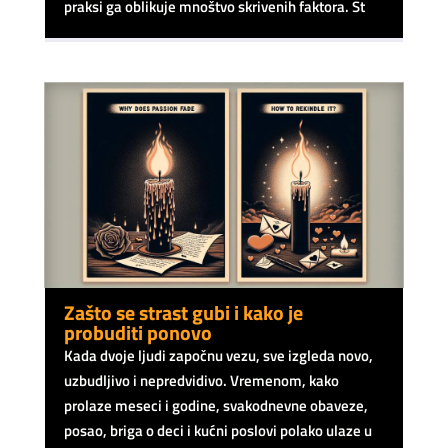
praksi ga oblikuje mnoštvo skrivenih faktora. St
Zašto se strast gubi i kako je
probuditi ponovo
Kada dvoje ljudi započnu vezu, sve izgleda novo,
uzbudljivo i nepredvidivo. Vremenom, kako
prolaze meseci i godine, svakodnevne obaveze,
posao, briga o deci i kućni poslovi polako ulaze u