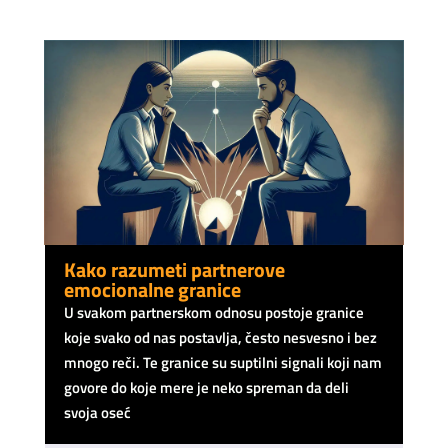
Kako razumeti partnerove
emocionalne granice
U svakom partnerskom odnosu postoje granice
koje svako od nas postavlja, često nesvesno i bez
mnogo reči. Te granice su suptilni signali koji nam
govore do koje mere je neko spreman da deli
svoja oseć