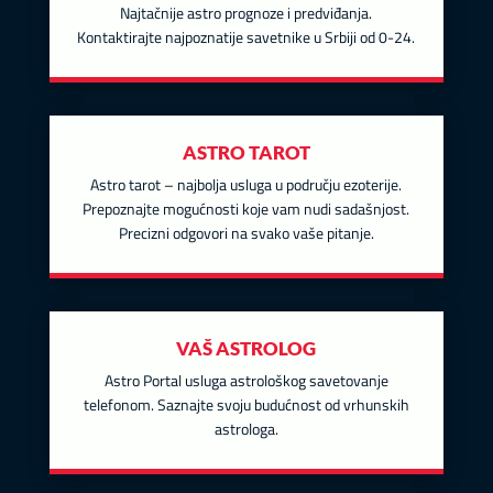
Najtačnije astro prognoze i predviđanja.
Kontaktirajte najpoznatije savetnike u Srbiji od 0-24.
ASTRO TAROT
Astro tarot – najbolja usluga u području ezoterije.
Prepoznajte mogućnosti koje vam nudi sadašnjost.
Precizni odgovori na svako vaše pitanje.
VAŠ ASTROLOG
Astro Portal usluga astrološkog savetovanje
telefonom. Saznajte svoju budućnost od vrhunskih
astrologa.