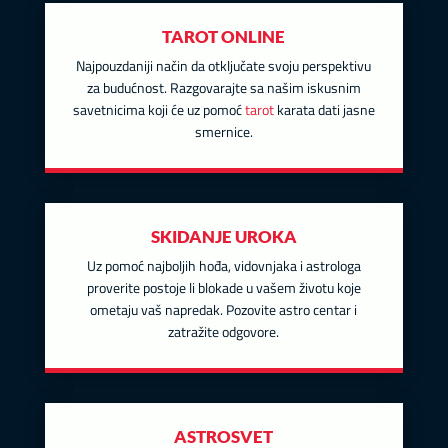
TAROT ONLINE
Najpouzdaniji način da otključate svoju perspektivu
za budućnost. Razgovarajte sa našim iskusnim
savetnicima koji će uz pomoć
tarot
karata dati jasne
smernice.
SKIDANJE UROKA
Uz pomoć najboljih hođa, vidovnjaka i astrologa
proverite postoje li blokade u vašem životu koje
ometaju vaš napredak. Pozovite astro centar i
zatražite odgovore.
ASTROSVET