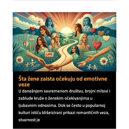
Šta žene zaista očekuju od emotivne
veze
U današnjem savremenom društvu, brojni mitovi i
zablude kruže o ženskim očekivanjima u
ljubavnim odnosima. Dok se često u popularnoj
kulturi ističu klišeizirani prikazi romantičnih veza,
stvarnost je