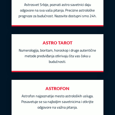
Astrosvet Srbije, poznati astro savetnici daju
odgovore na sva vaša pitanja. Precizne astrološke
prognoze za budućnost. Nazovite dostupni smo 24h.
ASTRO TAROT
Numerologija, bioritam, horoskop i druge autentične
metode predviđanja otkrivaju šta vas čeka u
budućnosti.
ASTROFON
Astrofon najpoznatije mesto astroloških usluga.
Posavetuje se sa najboljim savetnicima i otkrijte
odgovore na važna pitanja.