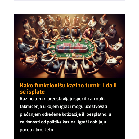
Kako funkcionišu kazino turniri i da li
se isplate
Kazino turniri predstavljaju specifičan oblik
takmičenja u kojem igrači mogu učestvovati
plaćanjem određene kotizacije ili besplatno, u
zavisnosti od politike kazina. Igrači dobijaju
početni broj žeto