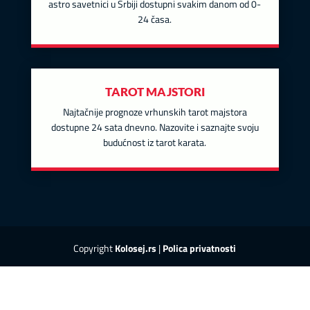
astro savetnici u Srbiji dostupni svakim danom od 0-
24 časa.
TAROT MAJSTORI
Najtačnije prognoze vrhunskih tarot majstora
dostupne 24 sata dnevno. Nazovite i saznajte svoju
budućnost iz tarot karata.
Copyright
Kolosej.rs
|
Polica privatnosti