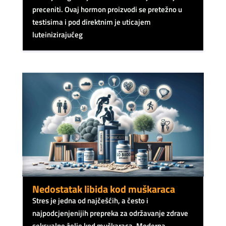
preceniti. Ovaj hormon proizvodi se pretežno u
testisima i pod direktnim je uticajem
luteinizirajućeg
Nedostatak libida kod muškaraca
Stres je jedna od najčešćih, a često i
najpodcjenjenijih prepreka za održavanje zdrave
seksualne želje kod muškaraca. Moderna