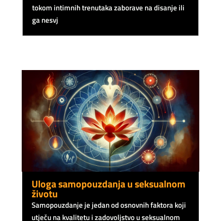
tokom intimnih trenutaka zaborave na disanje ili
ga nesvj
Uloga samopouzdanja u seksualnom
životu
Samopouzdanje je jedan od osnovnih faktora koji
utječu na kvalitetu i zadovoljstvo u seksualnom