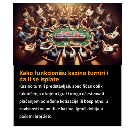
Kako funkcionišu kazino turniri i
da li se isplate
Kazino turniri predstavljaju specifičan oblik
takmičenja u kojem igrači mogu učestvovati
plaćanjem određene kotizacije ili besplatno, u
zavisnosti od politike kazina. Igrači dobijaju
početni broj žeto