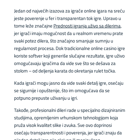
Jedan od najvećih izazova za igrače online igara na sreću
jeste poverenje u fer i transparentan tok igre. Upravo u
tome leže značajne
Prednosti igranja uživo sa dilerima
,
jer igrači imaju mogućnost da u realnom vremenu prate
svaki potez dilera, što značajno smanjuje sumnju u
regularnost procesa. Dok tradicionalne online casino igre
koriste softver koji generiše slučajne rezultate, igre uživo
omogućavaju igračima da vide sve što se dešava za
stolom – od deljenja karata do okretanja rulet točka.
Kada igrači mogu jasno da vide svaki detalj igre, osećaju
se sigurnije i opuštenije, što im omogućava da se
potpuno prepuste uživanju u igri.
Takođe, profesionalni dileri rade u specijalno dizajniranim
studijima, opremljenim vrhunskom tehnologijom koja
pruža visok kvalitet slike i zvuka. Sve ovo doprinosi
osećaju transparentnosti i poverenja, jer igrači znaju da