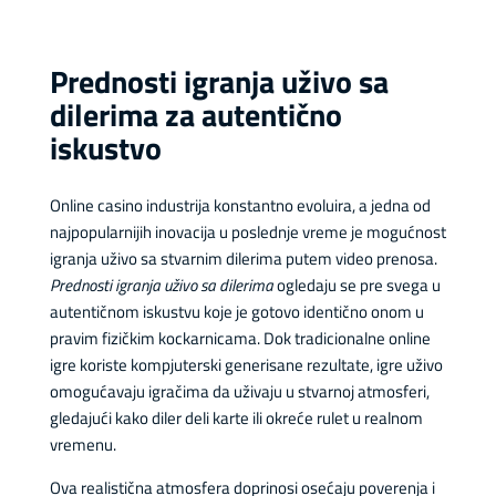
Prednosti igranja uživo sa
dilerima za autentično
iskustvo
Online casino industrija konstantno evoluira, a jedna od
najpopularnijih inovacija u poslednje vreme je mogućnost
igranja uživo sa stvarnim dilerima putem video prenosa.
Prednosti igranja uživo sa dilerima
ogledaju se pre svega u
autentičnom iskustvu koje je gotovo identično onom u
pravim fizičkim kockarnicama. Dok tradicionalne online
igre koriste kompjuterski generisane rezultate, igre uživo
omogućavaju igračima da uživaju u stvarnoj atmosferi,
gledajući kako diler deli karte ili okreće rulet u realnom
vremenu.
Ova realistična atmosfera doprinosi osećaju poverenja i