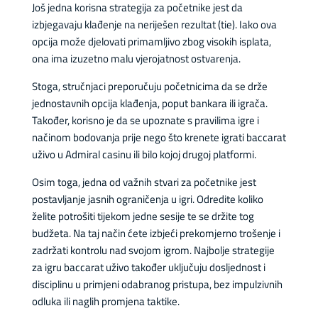
Još jedna korisna strategija za početnike jest da
izbjegavaju klađenje na neriješen rezultat (tie). Iako ova
opcija može djelovati primamljivo zbog visokih isplata,
ona ima izuzetno malu vjerojatnost ostvarenja.
Stoga, stručnjaci preporučuju početnicima da se drže
jednostavnih opcija klađenja, poput bankara ili igrača.
Također, korisno je da se upoznate s pravilima igre i
načinom bodovanja prije nego što krenete igrati baccarat
uživo u Admiral casinu ili bilo kojoj drugoj platformi.
Osim toga, jedna od važnih stvari za početnike jest
postavljanje jasnih ograničenja u igri. Odredite koliko
želite potrošiti tijekom jedne sesije te se držite tog
budžeta. Na taj način ćete izbjeći prekomjerno trošenje i
zadržati kontrolu nad svojom igrom. Najbolje strategije
za igru baccarat uživo također uključuju dosljednost i
disciplinu u primjeni odabranog pristupa, bez impulzivnih
odluka ili naglih promjena taktike.