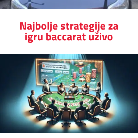
Najbolje strategije za
igru baccarat uživo