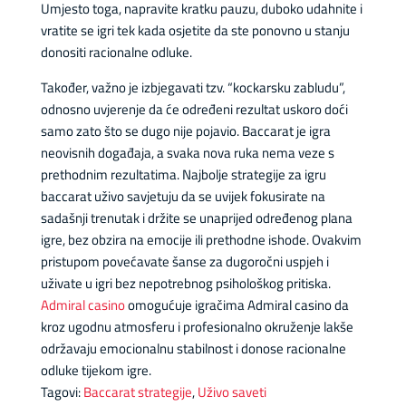
Umjesto toga, napravite kratku pauzu, duboko udahnite i
vratite se igri tek kada osjetite da ste ponovno u stanju
donositi racionalne odluke.
Također, važno je izbjegavati tzv. “kockarsku zabludu”,
odnosno uvjerenje da će određeni rezultat uskoro doći
samo zato što se dugo nije pojavio. Baccarat je igra
neovisnih događaja, a svaka nova ruka nema veze s
prethodnim rezultatima. Najbolje strategije za igru
baccarat uživo savjetuju da se uvijek fokusirate na
sadašnji trenutak i držite se unaprijed određenog plana
igre, bez obzira na emocije ili prethodne ishode. Ovakvim
pristupom povećavate šanse za dugoročni uspjeh i
uživate u igri bez nepotrebnog psihološkog pritiska.
Admiral casino
omogućuje igračima Admiral casino da
kroz ugodnu atmosferu i profesionalno okruženje lakše
održavaju emocionalnu stabilnost i donose racionalne
odluke tijekom igre.
Tagovi:
Baccarat strategije
,
Uživo saveti