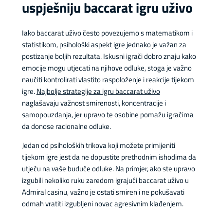
uspješniju baccarat igru uživo
Iako baccarat uživo često povezujemo s matematikom i
statistikom, psihološki aspekt igre jednako je važan za
postizanje boljih rezultata. Iskusni igrači dobro znaju kako
emocije mogu utjecati na njihove odluke, stoga je važno
naučiti kontrolirati vlastito raspoloženje i reakcije tijekom
igre.
Najbolje strategije za igru baccarat uživo
naglašavaju važnost smirenosti, koncentracije i
samopouzdanja, jer upravo te osobine pomažu igračima
da donose racionalne odluke.
Jedan od psiholoških trikova koji možete primijeniti
tijekom igre jest da ne dopustite prethodnim ishodima da
utječu na vaše buduće odluke. Na primjer, ako ste upravo
izgubili nekoliko ruku zaredom igrajući baccarat uživo u
Admiral casinu, važno je ostati smiren i ne pokušavati
odmah vratiti izgubljeni novac agresivnim klađenjem.