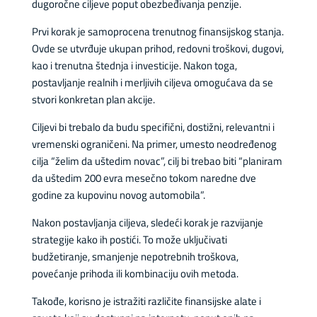
dugoročne ciljeve poput obezbeđivanja penzije.
Prvi korak je samoprocena trenutnog finansijskog stanja.
Ovde se utvrđuje ukupan prihod, redovni troškovi, dugovi,
kao i trenutna štednja i investicije. Nakon toga,
postavljanje realnih i merljivih ciljeva omogućava da se
stvori konkretan plan akcije.
Ciljevi bi trebalo da budu specifični, dostižni, relevantni i
vremenski ograničeni. Na primer, umesto neodređenog
cilja “želim da uštedim novac”, cilj bi trebao biti “planiram
da uštedim 200 evra mesečno tokom naredne dve
godine za kupovinu novog automobila”.
Nakon postavljanja ciljeva, sledeći korak je razvijanje
strategije kako ih postići. To može uključivati
budžetiranje, smanjenje nepotrebnih troškova,
povećanje prihoda ili kombinaciju ovih metoda.
Takođe, korisno je istražiti različite finansijske alate i