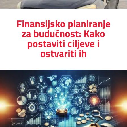
Finansijsko planiranje
za budućnost: Kako
postaviti ciljeve i
ostvariti ih