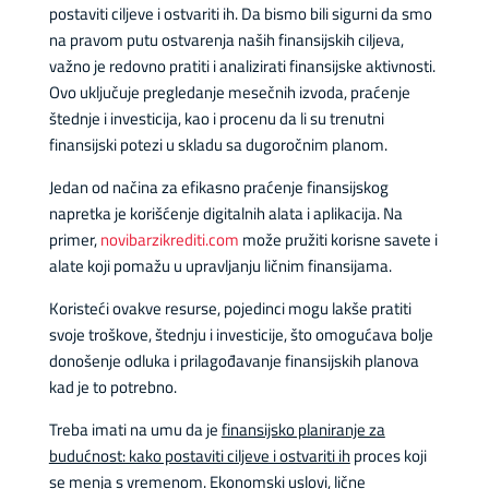
postaviti ciljeve i ostvariti ih. Da bismo bili sigurni da smo
na pravom putu ostvarenja naših finansijskih ciljeva,
važno je redovno pratiti i analizirati finansijske aktivnosti.
Ovo uključuje pregledanje mesečnih izvoda, praćenje
štednje i investicija, kao i procenu da li su trenutni
finansijski potezi u skladu sa dugoročnim planom.
Jedan od načina za efikasno praćenje finansijskog
napretka je korišćenje digitalnih alata i aplikacija. Na
primer,
novibarzikrediti.com
može pružiti korisne savete i
alate koji pomažu u upravljanju ličnim finansijama.
Koristeći ovakve resurse, pojedinci mogu lakše pratiti
svoje troškove, štednju i investicije, što omogućava bolje
donošenje odluka i prilagođavanje finansijskih planova
kad je to potrebno.
Treba imati na umu da je
finansijsko planiranje za
budućnost: kako postaviti ciljeve i ostvariti ih
proces koji
se menja s vremenom. Ekonomski uslovi, lične