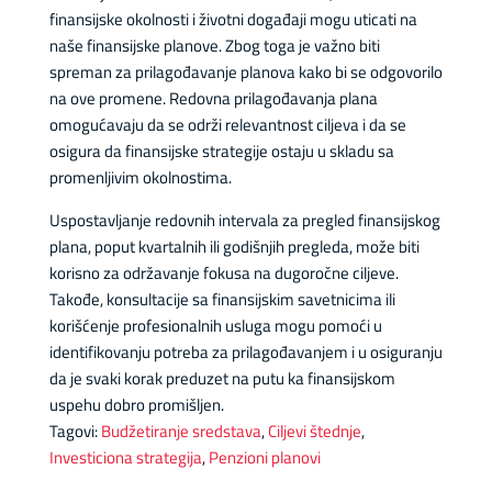
finansijske okolnosti i životni događaji mogu uticati na
naše finansijske planove. Zbog toga je važno biti
spreman za prilagođavanje planova kako bi se odgovorilo
na ove promene. Redovna prilagođavanja plana
omogućavaju da se održi relevantnost ciljeva i da se
osigura da finansijske strategije ostaju u skladu sa
promenljivim okolnostima.
Uspostavljanje redovnih intervala za pregled finansijskog
plana, poput kvartalnih ili godišnjih pregleda, može biti
korisno za održavanje fokusa na dugoročne ciljeve.
Takođe, konsultacije sa finansijskim savetnicima ili
korišćenje profesionalnih usluga mogu pomoći u
identifikovanju potreba za prilagođavanjem i u osiguranju
da je svaki korak preduzet na putu ka finansijskom
uspehu dobro promišljen.
Tagovi:
Budžetiranje sredstava
,
Ciljevi štednje
,
Investiciona strategija
,
Penzioni planovi