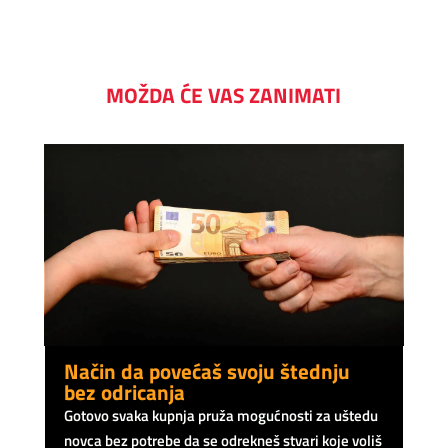
MOŽDA ĆE VAS ZANIMATI
Način da povećaš svoju štednju
bez odricanja
Gotovo svaka kupnja pruža mogućnosti za uštedu
novca bez potrebe da se odrekneš stvari koje voliš