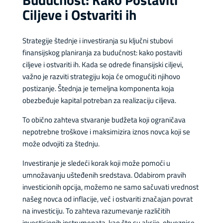
Ciljeve i Ostvariti ih
Strategije štednje i investiranja su ključni stubovi
finansijskog planiranja za budućnost: kako postaviti
ciljeve i ostvariti ih. Kada se odrede finansijski ciljevi,
važno je razviti strategiju koja će omogućiti njihovo
postizanje. Štednja je temeljna komponenta koja
obezbeđuje kapital potreban za realizaciju ciljeva.
To obično zahteva stvaranje budžeta koji ograničava
nepotrebne troškove i maksimizira iznos novca koji se
može odvojiti za štednju.
Investiranje je sledeći korak koji može pomoći u
umnožavanju ušteđenih sredstava. Odabirom pravih
investicionih opcija, možemo ne samo sačuvati vrednost
našeg novca od inflacije, već i ostvariti značajan povrat
na investiciju. To zahteva razumevanje različitih
investicionih instrumenata, kao što su akcije, obveznice,