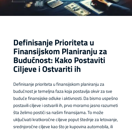
Definisanje Prioriteta u
Finansijskom Planiranju za
Budućnost: Kako Postaviti
Ciljeve i Ostvariti ih
Definisanje prioriteta u finansijskom planiranju za
budućnost je temeljna faza koja postavlja okvir za sve
buduće finansijske odluke i aktivnosti. Da bismo uspešno
postavili ciljeve i ostvarili ih, prvo moramo jasno razumeti
šta želimo postići sa našim finansijama. To može
uključivati kratkoročne ciljeve poput štednje za letovanje,
srednjoročne ciljeve kao što je kupovina automobila, ili