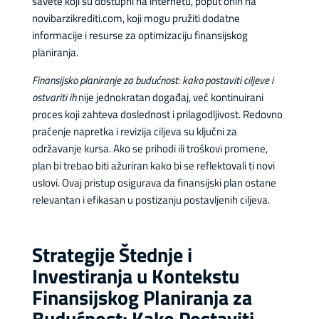
savete koji su dostupni na internetu, poput onih na
novibarzikrediti.com, koji mogu pružiti dodatne
informacije i resurse za optimizaciju finansijskog
planiranja.
Finansijsko planiranje za budućnost: kako postaviti ciljeve i
ostvariti ih
nije jednokratan događaj, već kontinuirani
proces koji zahteva doslednost i prilagodljivost. Redovno
praćenje napretka i revizija ciljeva su ključni za
održavanje kursa. Ako se prihodi ili troškovi promene,
plan bi trebao biti ažuriran kako bi se reflektovali ti novi
uslovi. Ovaj pristup osigurava da finansijski plan ostane
relevantan i efikasan u postizanju postavljenih ciljeva.
Strategije Štednje i
Investiranja u Kontekstu
Finansijskog Planiranja za
Budućnost: Kako Postaviti