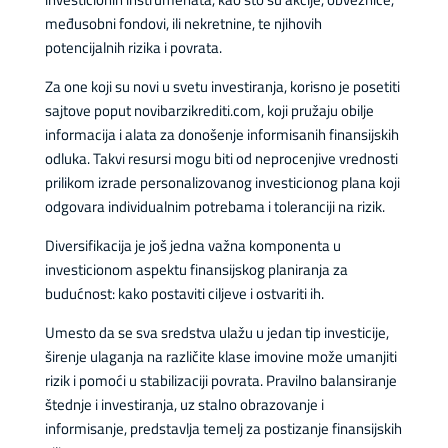
međusobni fondovi, ili nekretnine, te njihovih
potencijalnih rizika i povrata.
Za one koji su novi u svetu investiranja, korisno je posetiti
sajtove poput novibarzikrediti.com, koji pružaju obilje
informacija i alata za donošenje informisanih finansijskih
odluka. Takvi resursi mogu biti od neprocenjive vrednosti
prilikom izrade personalizovanog investicionog plana koji
odgovara individualnim potrebama i toleranciji na rizik.
Diversifikacija je još jedna važna komponenta u
investicionom aspektu finansijskog planiranja za
budućnost: kako postaviti ciljeve i ostvariti ih.
Umesto da se sva sredstva ulažu u jedan tip investicije,
širenje ulaganja na različite klase imovine može umanjiti
rizik i pomoći u stabilizaciji povrata. Pravilno balansiranje
štednje i investiranja, uz stalno obrazovanje i
informisanje, predstavlja temelj za postizanje finansijskih