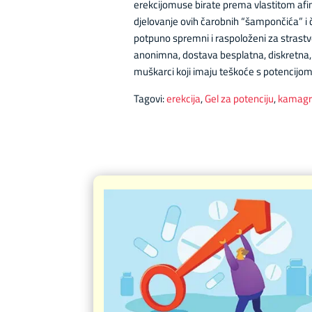
erekcijomuse birate prema vlastitom afin
djelovanje ovih čarobnih “šampončića” i 
potpuno spremni i raspoloženi za strastv
anonimna, dostava besplatna, diskretna, b
muškarci koji imaju teškoće s potencijom,
Tagovi:
erekcija
,
Gel za potenciju
,
kamagr