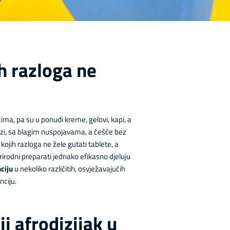
ih razloga ne
icima, pa su u ponudi kreme, gelovi, kapi, a
 bazi, sa blagim nuspojavama, a češće bez
 kojih razloga ne žele gutati tablete, a
rirodni preparati jednako efikasno djeluju
ciju
u nekoliko različitih, osvježavajućih
nciju.
ji afrodizijak u