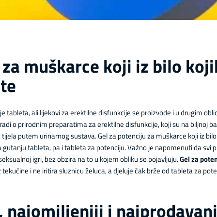
 za muškarce koji iz bilo koj
ete
e tableta, ali lijekovi za erektilne disfunkcije se proizvode i u drugim obl
radi o prirodnim preparatima za erektilne disfunkcije, koji su na biljnoj
z tijela putem urinarnog sustava. Gel za potenciju za muškarce koji iz bilo
 gutanju tableta, pa i tableta za potenciju. Važno je napomenuti da svi p
u seksualnoj igri, bez obzira na to u kojem obliku se pojavljuju.
Gel za poten
 tekućine i ne iritira sluznicu želuca, a djeluje čak brže od tableta za pote
 najomiljeniji i najprodavani