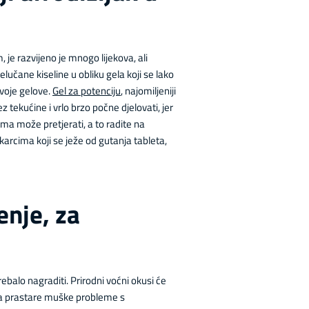
je razvijeno je mnogo lijekova, ali
elučane kiseline u obliku gela koji se lako
svoje gelove.
Gel za potenciju
, najomiljeniji
 tekućine i vrlo brzo počne djelovati, jer
ima može pretjerati, a to radite na
arcima koji se ježe od gutanja tableta,
enje, za
trebalo nagraditi. Prirodni voćni okusi će
, za prastare muške probleme s