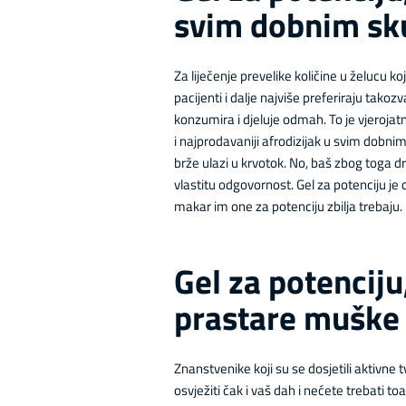
svim dobnim s
Za liječenje prevelike količine u želucu 
pacijenti i dalje najviše preferiraju takoz
konzumira i djeluje odmah. To je vjerojatn
i najprodavaniji afrodizijak u svim dobni
brže ulazi u krvotok. No, baš zbog toga dr
vlastitu odgovornost. Gel za potenciju j
makar im one za potenciju zbilja trebaju.
Gel za potenciju
prastare muške
Znanstvenike koji su se dosjetili aktivne t
osvježiti čak i vaš dah i nećete trebati 