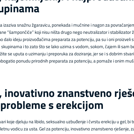
kupinama
koja izaziva snažnu žgaravicu, ponekada i mučnine i nagon za povraćanjem, 
vane “šampončiće” koji nisu ništa drugo nego neutralizator i stabilizator ž
o dalo ideju proizvođačima preparata za potenciju, pa su i oni proizveli 
m skupinama i to zato što se lako uzima s vodom, sokom, čajem ili sam bez
žite se uputa o uzimanju i preporuka za doziranje, jer se i s dobrim stvar
e obogatio ponudu prirodnih preparata za potenciju, a pomaže i onim mušk
, inovativno znanstveno rješ
 probleme s erekcijom
vari koje djeluju na libido, seksualno uzbuđenje i čvrstu erekciju u gel, bi 
toaletnu vodicu za usta. Gel za potenciju, inovativno znanstveno rješenje