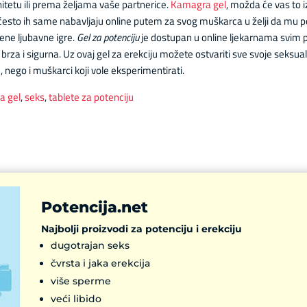
itetu ili prema željama vaše partnerice.
Kamagra gel
, možda će vas to iz
često ih same nabavljaju online putem za svog muškarca u želji da mu p
ene ljubavne igre.
Gel za potenciju
je dostupan u online ljekarnama svim 
rza i sigurna. Uz ovaj gel za erekciju možete ostvariti sve svoje seksua
 nego i muškarci koji vole eksperimentirati.
a gel
,
seks
,
tablete za potenciju
Potencija.net
Najbolji proizvodi za potenciju i erekciju
dugotrajan seks
čvrsta i jaka erekcija
više sperme
veći libido