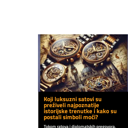
Koji luksuzni satovi su
preživeli najpoznatije
istorijske trenutke i kako su
postali simboli moći?
Tokom ratova i diplomatskih pregovora,