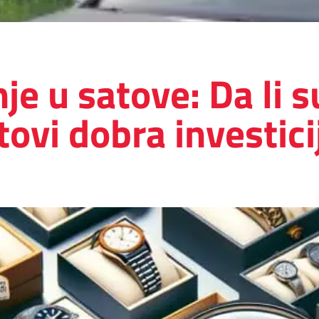
je u satove: Da li 
tovi dobra investici