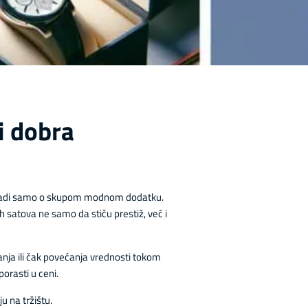
vi dobra
 se radi samo o skupom modnom dodatku.
satova ne samo da stiču prestiž, već i
anja ili čak povećanja vrednosti tokom
orasti u ceni.
u na tržištu.