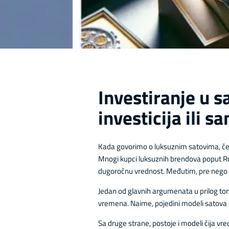
Investiranje u s
investicija ili 
Kada govorimo o luksuznim satovima, čes
Mnogi kupci luksuznih brendova poput Rol
dugoročnu vrednost. Međutim, pre nego št
Jedan od glavnih argumenata u prilog tom
vremena. Naime, pojedini modeli satova o
Sa druge strane, postoje i modeli čija vre