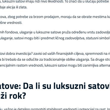
 luksuzni satovi imaju niži nivo likvidnosti. To znači da u slučaju potr
je akcija ili zlata.
atova, zbog potrebe za brzom prodajom, moraju da se obrate mestima kao
išne vrednosti.
cionih fondova, ulaganje u luksuzne satove pruža određenu vrstu zadovoljst
 ulaganje, satovi mogu biti i predmet ličnog zadovoljstva, statusni simbol
ovi dobra investicija? zavisi od vaših finansijskih ciljeva, spremnosti na riz
a bi trebalo da se odlučite za tradicionalnije oblike ulaganja. Sa druge str
ijalnim rastom vrednosti, luksuzni satovi mogu biti zanimljiva alternat
atove: Da li su luksuzni sato
uži rok?
ažno je detaljno razmotriti stabilnost vrednosti i potencijal za rast. Inv