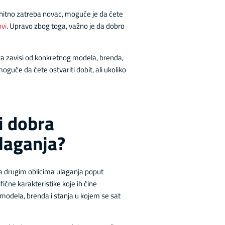
 hitno zatreba novac, moguće je da ćete
vi
. Upravo zbog toga, važno je da dobro
uka zavisi od konkretnog modela, brenda,
 moguće da ćete ostvariti dobit, ali ukoliko
vi dobra
ulaganja?
 sa drugim oblicima ulaganja poput
ifične karakteristike koje ih čine
 modela, brenda i stanja u kojem se sat