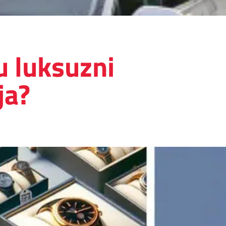
su luksuzni
ja?