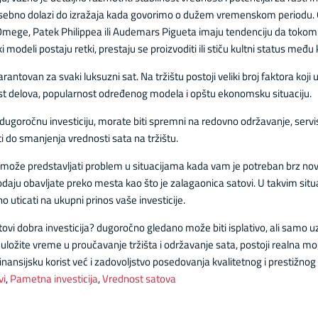
 posebno dolazi do izražaja kada govorimo o dužem vremenskom periodu. 
mege, Patek Philippea ili Audemars Pigueta imaju tendenciju da tokom 
 modeli postaju retki, prestaju se proizvoditi ili stiču kultni status među
rantovan za svaki luksuzni sat. Na tržištu postoji veliki broj faktora ko
ost delova, popularnost određenog modela i opštu ekonomsku situaciju.
dugoročnu investiciju, morate biti spremni na redovno održavanje, servis
 do smanjenja vrednosti sata na tržištu.
t može predstavljati problem u situacijama kada vam je potreban brz no
daju obavljate preko mesta kao što je zalagaonica satovi. U takvim sit
 uticati na ukupni prinos vaše investicije.
tovi dobra investicija? dugoročno gledano može biti isplativo, ali samo uz p
 uložite vreme u proučavanje tržišta i održavanje sata, postoji realna m
nansijsku korist već i zadovoljstvo posedovanja kvalitetnog i prestižno
vi
,
Pametna investicija
,
Vrednost satova