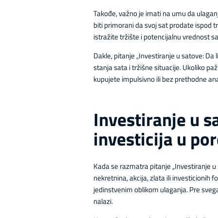
Takođe, važno je imati na umu da ulaganj
biti primorani da svoj sat prodate ispod 
istražite tržište i potencijalnu vrednost 
Dakle, pitanje „Investiranje u satove: Da
stanja sata i tržišne situacije. Ukoliko pa
kupujete impulsivno ili bez prethodne ana
Investiranje u s
investicija u p
Kada se razmatra pitanje „Investiranje u s
nekretnina, akcija, zlata ili investicionih 
jedinstvenim oblikom ulaganja. Pre svega
nalazi.