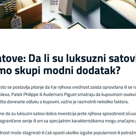
atove: Da li su luksuzni sato
samo skupi modni dodatak?
to se postavlja pitanje da li je njihova vrednost zaista opravdana ili
exa, Patek Philippe ili Audemars Piguet smatraju da kupovinom ovakvih 
o donesete odluku o kupovini, važno je razmotriti nekoliko faktora.
e da su luksuzni satovi dobra investicija jeste njihova sposobnost očuv
graničene serije ili oni sa specijalnim karakteristikama mogu značajno p
dnost može stagnirati ili čak opasti ukoliko izgube popularnost ili potražnj