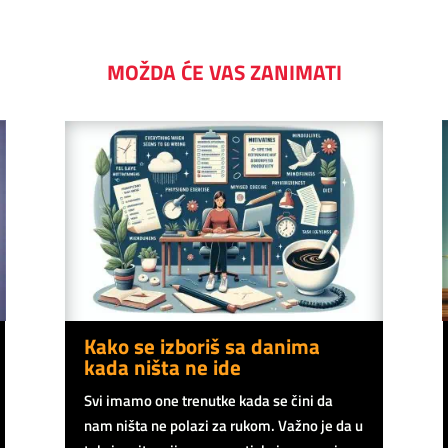
MOŽDA ĆE VAS ZANIMATI
Kako se izboriš sa danima
kada ništa ne ide
Svi imamo one trenutke kada se čini da
nam ništa ne polazi za rukom. Važno je da u