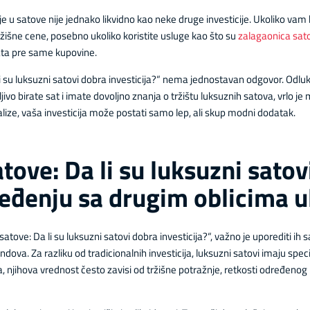
e u satove nije jednako likvidno kao neke druge investicije. Ukoliko vam
tržišne cene, posebno ukoliko koristite usluge kao što su
zalagaonica sato
sata pre same kupovine.
 li su luksuzni satovi dobra investicija?“ nema jednostavan odgovor. Odl
žljivo birate sat i imate dovoljno znanja o tržištu luksuznih satova, vrlo je
lize, vaša investicija može postati samo lep, ali skup modni dodatak.
atove: Da li su luksuzni sato
oređenju sa drugim oblicima 
atove: Da li su luksuzni satovi dobra investicija?“, važno je uporediti ih
fondova. Za razliku od tradicionalnih investicija, luksuzni satovi imaju spec
, njihova vrednost često zavisi od tržišne potražnje, retkosti određenog