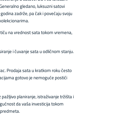
Generalno gledano, luksuzni satovi
godina zadrže, pa čak i povećaju svoju
 kolekcionarima.
ji utiču na vrednost sata tokom vremena,
iranje i čuvanje sata u odličnom stanju.
vac. Prodaja sata u kratkom roku često
uacijama gotovo je nemoguće postići
ažljivo planiranje, istraživanje tržišta i
ogućnost da vaša investicija tokom
g predmeta.