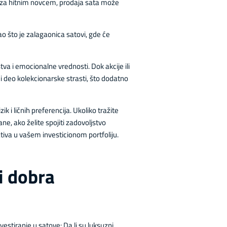
ebe za hitnim novcem, prodaja sata može
 što je zalagaonica satovi, gde će
va i emocionalne vrednosti. Dok akcije ili
 i deo kolekcionarske strasti, što dodatno
ik i ličnih preferencija. Ukoliko tražite
ane, ako želite spojiti zadovoljstvo
iva u vašem investicionom portfoliju.
vi dobra
estiranje u satove: Da li su luksuzni