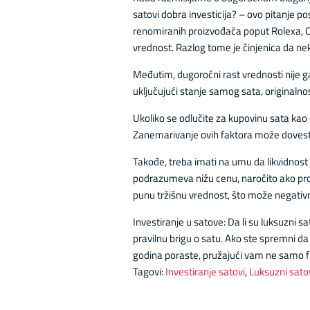
satovi dobra investicija? – ovo pitanje
renomiranih proizvođača poput Rolexa, O
vrednost. Razlog tome je činjenica da neki
Međutim, dugoročni rast vrednosti nije ga
uključujući stanje samog sata, originaln
Ukoliko se odlučite za kupovinu sata kao 
Zanemarivanje ovih faktora može dovesti
Takođe, treba imati na umu da likvidnos
podrazumeva nižu cenu, naročito ako pro
punu tržišnu vrednost, što može negativno
Investiranje u satove: Da li su luksuzni sa
pravilnu brigu o satu. Ako ste spremni da
godina poraste, pružajući vam ne samo fi
Tagovi:
Investiranje satovi
,
Luksuzni sato