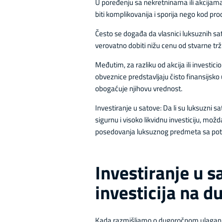
U poređenju sa nekretninama ili akcijama,
biti komplikovanija i sporija nego kod proda
Često se događa da vlasnici luksuznih s
verovatno dobiti nižu cenu od stvarne trž
Međutim, za razliku od akcija ili investi
obveznice predstavljaju čisto finansijsko
obogaćuje njihovu vrednost.
Investiranje u satove: Da li su luksuzni sat
sigurnu i visoko likvidnu investiciju, možd
posedovanja luksuznog predmeta sa potenc
Investiranje u s
investicija na d
Kada razmišljamo o dugoročnom ulaganju, v