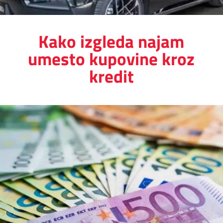
Kako izgleda najam
umesto kupovine kroz
kredit