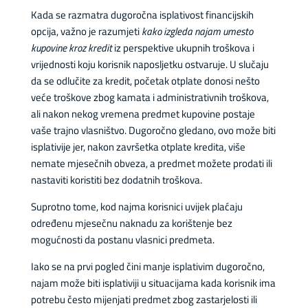
Kada se razmatra dugoročna isplativost financijskih
opcija, važno je razumjeti
kako izgleda najam umesto
kupovine kroz kredit
iz perspektive ukupnih troškova i
vrijednosti koju korisnik naposljetku ostvaruje. U slučaju
da se odlučite za kredit, početak otplate donosi nešto
veće troškove zbog kamata i administrativnih troškova,
ali nakon nekog vremena predmet kupovine postaje
vaše trajno vlasništvo. Dugoročno gledano, ovo može biti
isplativije jer, nakon završetka otplate kredita, više
nemate mjesečnih obveza, a predmet možete prodati ili
nastaviti koristiti bez dodatnih troškova.
Suprotno tome, kod najma korisnici uvijek plaćaju
određenu mjesečnu naknadu za korištenje bez
mogućnosti da postanu vlasnici predmeta.
Iako se na prvi pogled čini manje isplativim dugoročno,
najam može biti isplativiji u situacijama kada korisnik ima
potrebu često mijenjati predmet zbog zastarjelosti ili