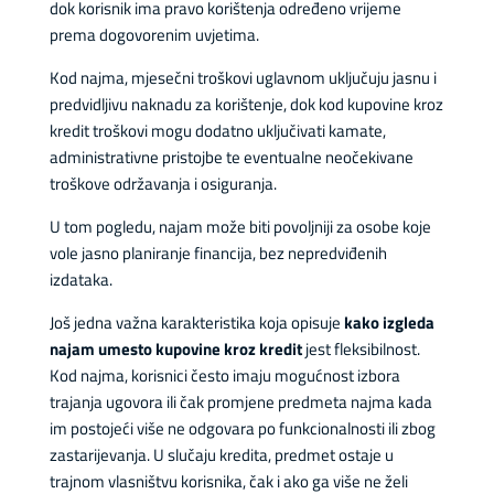
dok korisnik ima pravo korištenja određeno vrijeme
prema dogovorenim uvjetima.
Kod najma, mjesečni troškovi uglavnom uključuju jasnu i
predvidljivu naknadu za korištenje, dok kod kupovine kroz
kredit troškovi mogu dodatno uključivati kamate,
administrativne pristojbe te eventualne neočekivane
troškove održavanja i osiguranja.
U tom pogledu, najam može biti povoljniji za osobe koje
vole jasno planiranje financija, bez nepredviđenih
izdataka.
Još jedna važna karakteristika koja opisuje
kako izgleda
najam umesto kupovine kroz kredit
jest fleksibilnost.
Kod najma, korisnici često imaju mogućnost izbora
trajanja ugovora ili čak promjene predmeta najma kada
im postojeći više ne odgovara po funkcionalnosti ili zbog
zastarijevanja. U slučaju kredita, predmet ostaje u
trajnom vlasništvu korisnika, čak i ako ga više ne želi