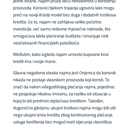
jedne strane, najam pruža veću fleksibilnost u korištenju
proizvoda. Korisnici tijekom trajanja ugovora lako mogu
preći na noviji ili bolji model bez duga i dodatnih troškova
kredita. Uz to, najam ne zahtijeva velike početne
investicije, već samo redovne mjesečne naknade, što
omogućava lakše planiranje budžeta i smanjuje rizik
neočekivanih financijskih poteškoća.
Međutim, kako izgleda najam umesto kupovine kroz
kredit ima i svoje mane.
Glavna negativna stavka najma jest činjenica da korisnik
nikada ne postaje vlasnikom proizvoda koji koristi. To
znači da nakon višegodišnjeg plaćanja najma, pojedinac
ne posjeduje nikakvu imovinu, za razliku od situacije u
kojoj bi isti predmet otplaćivao kreditom. Također,
dugoročno gledano, ukupni troškovi najma mogu biti viši
nego ukupni iznos kredita zbog kontinuiranog plaćanja
usluge korištenja bez mogućnosti stjecanja vlasništva.