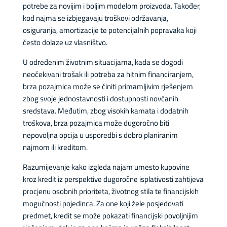
potrebe za novijim i boljim modelom proizvoda. Također,
kod najma se izbjegavaju troškovi održavanja,
osiguranja, amortizacije te potencijalnih popravaka koji
često dolaze uz vlasništvo.
U određenim životnim situacijama, kada se dogodi
neočekivani trošak ili potreba za hitnim financiranjem,
brza pozajmica može se činiti primamljivim rješenjem
zbog svoje jednostavnosti i dostupnosti novčanih
sredstava. Međutim, zbog visokih kamata i dodatnih
troškova, brza pozajmica može dugoročno biti
nepovoljna opcija u usporedbi s dobro planiranim
najmom ili kreditom.
Razumijevanje kako izgleda najam umesto kupovine
kroz kredit iz perspektive dugoročne isplativosti zahtijeva
procjenu osobnih prioriteta, životnog stila te financijskih
mogućnosti pojedinca. Za one koji žele posjedovati
predmet, kredit se može pokazati financijski povoljnijim