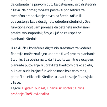
da ostanete na pravom putu ka ostvarenju svojih štednih
ciljeva. Na primer, možete postaviti podsetnike za
mesečno prebacivanje novca na štedni račun ili
obaveštenja kada dostignete određeni štedni cilj. Ova
funkcionalnost vam pomaže da ostanete motivisani i
pratite svoj napredak, što je ključno za uspešno
planiranje štednje.
U zaključku, korišćenje digitalnih sredstava za vođenje
finansija može značajno unaprediti vaš proces planiranja
štednje. Bez obzira na to da li štedite za hitne slučajeve,
planirate putovanje ili upravljate kreditom preko spleta,
ovi alati nude brojne funkcionalnosti koje vam mogu
pomoći da efikasnije štedite i ostvarite svoje finansijske
ciljeve.
Tagovi:
Digitalni budžet
,
Finansijski softver
,
Online
praćenje
,
Troškovi analiza