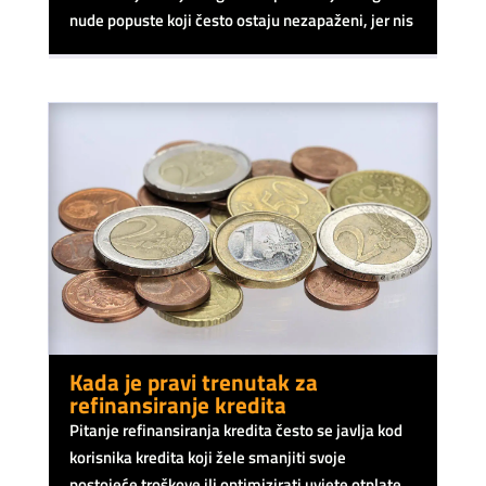
nude popuste koji često ostaju nezapaženi, jer nis
Kada je pravi trenutak za
refinansiranje kredita
Pitanje refinansiranja kredita često se javlja kod
korisnika kredita koji žele smanjiti svoje
postojeće troškove ili optimizirati uvjete otplate.