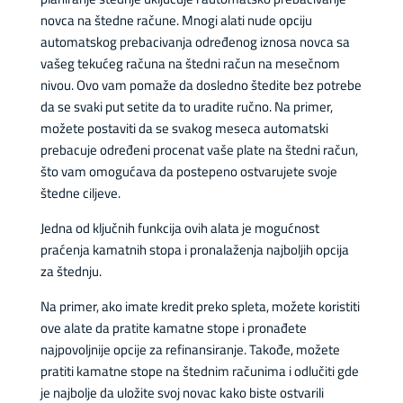
novca na štedne račune. Mnogi alati nude opciju
automatskog prebacivanja određenog iznosa novca sa
vašeg tekućeg računa na štedni račun na mesečnom
nivou. Ovo vam pomaže da dosledno štedite bez potrebe
da se svaki put setite da to uradite ručno. Na primer,
možete postaviti da se svakog meseca automatski
prebacuje određeni procenat vaše plate na štedni račun,
što vam omogućava da postepeno ostvarujete svoje
štedne ciljeve.
Jedna od ključnih funkcija ovih alata je mogućnost
praćenja kamatnih stopa i pronalaženja najboljih opcija
za štednju.
Na primer, ako imate kredit preko spleta, možete koristiti
ove alate da pratite kamatne stope i pronađete
najpovoljnije opcije za refinansiranje. Takođe, možete
pratiti kamatne stope na štednim računima i odlučiti gde
je najbolje da uložite svoj novac kako biste ostvarili