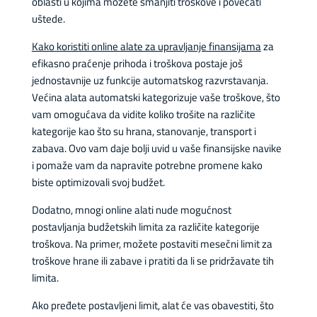
oblasti u kojima možete smanjiti troškove i povećati
uštede.
Kako koristiti online alate za upravljanje finansijama
za
efikasno praćenje prihoda i troškova postaje još
jednostavnije uz funkcije automatskog razvrstavanja.
Većina alata automatski kategorizuje vaše troškove, što
vam omogućava da vidite koliko trošite na različite
kategorije kao što su hrana, stanovanje, transport i
zabava. Ovo vam daje bolji uvid u vaše finansijske navike
i pomaže vam da napravite potrebne promene kako
biste optimizovali svoj budžet.
Dodatno, mnogi online alati nude mogućnost
postavljanja budžetskih limita za različite kategorije
troškova. Na primer, možete postaviti mesečni limit za
troškove hrane ili zabave i pratiti da li se pridržavate tih
limita.
Ako pređete postavljeni limit, alat će vas obavestiti, što