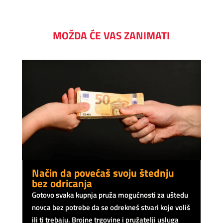
MOŽDA ĆE VAS ZANIMATI
Način da povećaš svoju štednju
bez odricanja
Gotovo svaka kupnja pruža mogućnosti za uštedu
novca bez potrebe da se odrekneš stvari koje voliš
ili ti trebaju. Brojne trgovine i pružatelji usluga