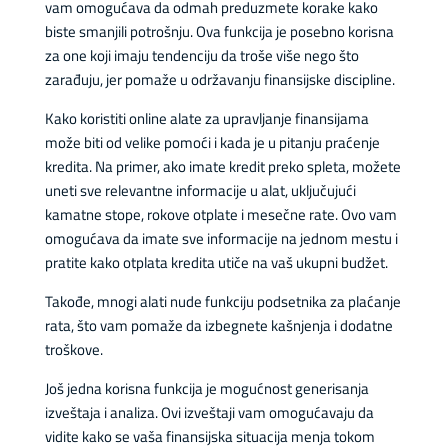
vam omogućava da odmah preduzmete korake kako
biste smanjili potrošnju. Ova funkcija je posebno korisna
za one koji imaju tendenciju da troše više nego što
zarađuju, jer pomaže u održavanju finansijske discipline.
Kako koristiti online alate za upravljanje finansijama
može biti od velike pomoći i kada je u pitanju praćenje
kredita. Na primer, ako imate kredit preko spleta, možete
uneti sve relevantne informacije u alat, uključujući
kamatne stope, rokove otplate i mesečne rate. Ovo vam
omogućava da imate sve informacije na jednom mestu i
pratite kako otplata kredita utiče na vaš ukupni budžet.
Takođe, mnogi alati nude funkciju podsetnika za plaćanje
rata, što vam pomaže da izbegnete kašnjenja i dodatne
troškove.
Još jedna korisna funkcija je mogućnost generisanja
izveštaja i analiza. Ovi izveštaji vam omogućavaju da
vidite kako se vaša finansijska situacija menja tokom