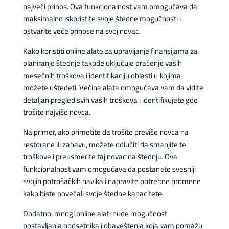
najveći prinos. Ova funkcionalnost vam omogućava da
maksimalno iskoristite svoje štedne mogućnosti i
ostvarite veće prinose na svoj novac.
Kako koristiti online alate za upravljanje finansijama za
planiranje štednje takođe uključuje praćenje vaših
mesečnih troškova i identifikaciju oblasti u kojima
možete uštedeti. Većina alata omogućava vam da vidite
detaljan pregled svih vaših troškova i identifikujete gde
trošite najviše novca.
Na primer, ako primetite da trošite previše novca na
restorane ili zabavu, možete odlučiti da smanjite te
troškove i preusmerite taj novac na štednju. Ova
funkcionalnost vam omogućava da postanete svesniji
svojih potrošačkih navika i napravite potrebne promene
kako biste povećali svoje štedne kapacitete.
Dodatno, mnogi online alati nude mogućnost
postavljanja podsetnika i obaveštenja koja vam pomažu