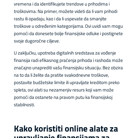
vremena i da identifikujete trendove u prihodima i
troškovima. Na primer, možete videti da li vam prihodi
rastu ili opadaju, kao i da li uspevate da smanjite
troškove u određenim kategorijama. Ovi uvidi vam mogu
pomoći da donesete bolje finansijske odluke i postignete
svoje dugoročne ciljeve.
U zaključku, upotreba digitalnih sredstava za vođenje
finansija radi efikasnog praćenja prihoda i rashoda može
značajno unaprediti vašu finansijsku situaciju. Bez obzira
na to da li želite da pratite svakodnevne troškove,
postavite budžetske limite ili upravljate kreditom preko
spleta, ovi alati su nezamenjiv resurs koji vam može
pomoći da ostanete na pravom putu ka finansijskoj
stabilnosti.
Kako koristiti online alate za
upravljanje finansijama za