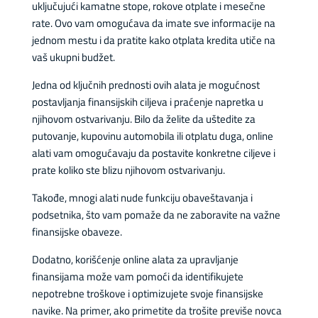
uključujući kamatne stope, rokove otplate i mesečne
rate. Ovo vam omogućava da imate sve informacije na
jednom mestu i da pratite kako otplata kredita utiče na
vaš ukupni budžet.
Jedna od ključnih prednosti ovih alata je mogućnost
postavljanja finansijskih ciljeva i praćenje napretka u
njihovom ostvarivanju. Bilo da želite da uštedite za
putovanje, kupovinu automobila ili otplatu duga, online
alati vam omogućavaju da postavite konkretne ciljeve i
prate koliko ste blizu njihovom ostvarivanju.
Takođe, mnogi alati nude funkciju obaveštavanja i
podsetnika, što vam pomaže da ne zaboravite na važne
finansijske obaveze.
Dodatno, korišćenje online alata za upravljanje
finansijama može vam pomoći da identifikujete
nepotrebne troškove i optimizujete svoje finansijske
navike. Na primer, ako primetite da trošite previše novca