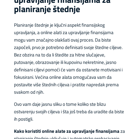
planiranje štednje
Planiranje štednje je ključni aspekt finansijskog
upravljanja, a online alati za upravljanje finansijama
mogu vam značajno olakšati ovaj proces. Da biste
započeli, prvo je potrebno definisati svoje štedne ciljeve.
Bez obzira na to da li štedite za hitne slučajeve,
putovanje, obrazovanje ili kupovinu nekretnine, jasno
definisani ciljevi pomoći će vam da ostanete motivisani i
fokusirani. Većina online alata omogućava vam da
postavite više štednih ciljeva i pratite napredak prema
svakom od njih.
Ovo vam daje jasnu sliku o tome koliko ste blizu
ostvarenju svojih ciljeva i šta još treba da uradite da biste
ih postigli.
Kako koristiti online alate za upravljanje finansijama
za
planiranje štednje uključuje i automatsko prebacivanje