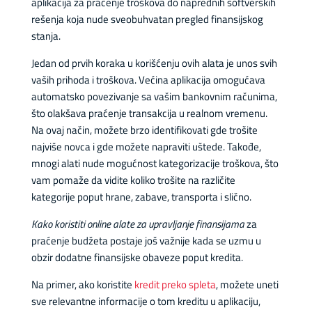
aplikacija za praćenje troškova do naprednih softverskih
rešenja koja nude sveobuhvatan pregled finansijskog
stanja.
Jedan od prvih koraka u korišćenju ovih alata je unos svih
vaših prihoda i troškova. Većina aplikacija omogućava
automatsko povezivanje sa vašim bankovnim računima,
što olakšava praćenje transakcija u realnom vremenu.
Na ovaj način, možete brzo identifikovati gde trošite
najviše novca i gde možete napraviti uštede. Takođe,
mnogi alati nude mogućnost kategorizacije troškova, što
vam pomaže da vidite koliko trošite na različite
kategorije poput hrane, zabave, transporta i slično.
Kako koristiti online alate za upravljanje finansijama
za
praćenje budžeta postaje još važnije kada se uzmu u
obzir dodatne finansijske obaveze poput kredita.
Na primer, ako koristite
kredit preko spleta
, možete uneti
sve relevantne informacije o tom kreditu u aplikaciju,