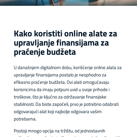
Kako koristiti online alate za
upravljanje finansijama za
praćenje budžeta
U današnjem digitalnom dobu, korišćenje online alata za
upravljanje finansijama postalo je neophodno za
efikasno praćenje budžeta. Ovi alati omogućavaju
korisnicima da imaju potpuni uvid u svoje prihode i
troškove, što je ključno za održavanje finansijske
stabilnosti. Da biste započeli, prvo je potrebno odabrati
odgovarajući alat koji najbolje odgovara vašim
potrebama.
Postoji mnogo opcija na tržištu, od jednostavnih