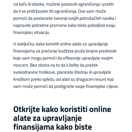
na kafu ili izlaske, možete postaviti ograničenja i pratiti
da li se pridržavate tih ograničenja. Ovo vam može
pomoći da postanete svesniji svojih potrošačkih navika i
napravite potrebne promene kako biste poboljšali svoju
finansijsku situaciju.
U zaključku, kako koristiti online alate za upravljanje
finansijama za praćenje budžeta pruža brojne prednosti
koje vam mogu pomoći da efikasnije upravljate svojim
novcem. Bez obzira na to da li želite da pratite
svakodnevne troškove, planirate štednju ili upravljate
kreditom preko spleta, ovi alati su dragocen resurs koji
vam može pomoći da postignete svoje finansijske ciljeve.
Otkrijte kako koristiti online
alate za upravljanje
finansijama kako biste