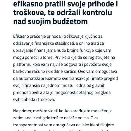
efikasno pratili svoje prihode i
troškove, te održali kontrolu
nad svojim budžetom
Efikasno praćenje prihoda i troškova je ključno za
održavanje finansijske stabilnosti, a online alati za
upravljanje finansijama nude brojne funkcije koje vam
mogu pomoći u tome. Prvi korak je da se registrujete na
platformu koja vam najviše odgovara i povežete svoje
bankovne račune i kreditne kartice. Ovo vam omogućava
da automatski preuzmete sve transakcije i imate pregled
svojih finansija na jednom mestu. Jedna od glavnih
prednosti ovih alata je mogućnost detaljnog pregleda
svih prihoda i troškova.
Na primer, možete videti koliko zarađujete mesečno, a
zatim analizirati gde trošite najviše novca. Ova
transparentnost vam omogućava da lako identifikujete