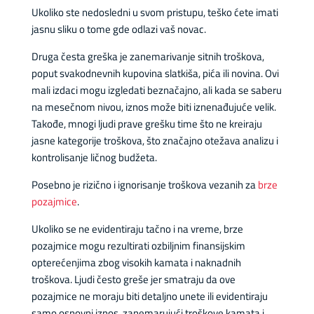
Ukoliko ste nedosledni u svom pristupu, teško ćete imati
jasnu sliku o tome gde odlazi vaš novac.
Druga česta greška je zanemarivanje sitnih troškova,
poput svakodnevnih kupovina slatkiša, pića ili novina. Ovi
mali izdaci mogu izgledati beznačajno, ali kada se saberu
na mesečnom nivou, iznos može biti iznenađujuće velik.
Takođe, mnogi ljudi prave grešku time što ne kreiraju
jasne kategorije troškova, što značajno otežava analizu i
kontrolisanje ličnog budžeta.
Posebno je rizično i ignorisanje troškova vezanih za
brze
pozajmice
.
Ukoliko se ne evidentiraju tačno i na vreme, brze
pozajmice mogu rezultirati ozbiljnim finansijskim
opterećenjima zbog visokih kamata i naknadnih
troškova. Ljudi često greše jer smatraju da ove
pozajmice ne moraju biti detaljno unete ili evidentiraju
samo osnovni iznos, zanemarujući troškove kamata i