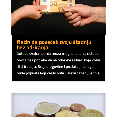
Način da povećaš svoju štednju
bez odricanja
Gotovo svaka kupnja pruža mogućnosti za uštedu
novca bez potrebe da se odrekneš stvari koje voliš
ili ti trebaju. Brojne trgovine i pružatelji usluga
nude popuste koji često ostaju nezapaženi, jer nis