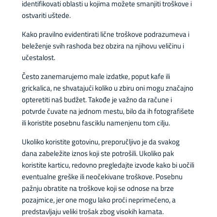
identifikovati oblasti u kojima možete smanjiti troškove i
ostvariti uštede.
Kako pravilno evidentirati lične troškove podrazumeva i
beleženje svih rashoda bez obzira na njihovu veličinu i
učestalost.
Često zanemarujemo male izdatke, poput kafe ili
grickalica, ne shvatajući koliko u zbiru oni mogu značajno
opteretiti naš budžet. Takođe je važno da račune i
potvrde čuvate na jednom mestu, bilo da ih fotografišete
ili koristite posebnu fasciklu namenjenu tom cilju.
Ukoliko koristite gotovinu, preporučljivo je da svakog
dana zabeležite iznos koji ste potrošili. Ukoliko pak
koristite karticu, redovno pregledajte izvode kako bi uočili
eventualne greške ili neočekivane troškove. Posebnu
pažnju obratite na troškove koji se odnose na brze
pozajmice, jer one mogu lako proći neprimećeno, a
predstavljaju veliki trošak zbog visokih kamata.