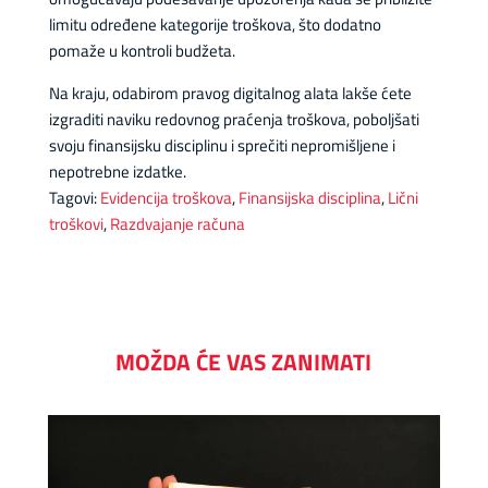
limitu određene kategorije troškova, što dodatno
pomaže u kontroli budžeta.
Na kraju, odabirom pravog digitalnog alata lakše ćete
izgraditi naviku redovnog praćenja troškova, poboljšati
svoju finansijsku disciplinu i sprečiti nepromišljene i
nepotrebne izdatke.
Tagovi:
Evidencija troškova
,
Finansijska disciplina
,
Lični
troškovi
,
Razdvajanje računa
MOŽDA ĆE VAS ZANIMATI