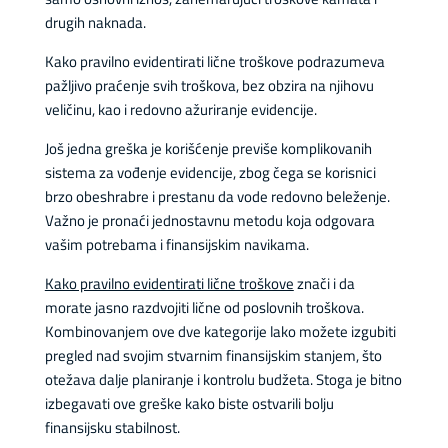
drugih naknada.
Kako pravilno evidentirati lične troškove podrazumeva
pažljivo praćenje svih troškova, bez obzira na njihovu
veličinu, kao i redovno ažuriranje evidencije.
Još jedna greška je korišćenje previše komplikovanih
sistema za vođenje evidencije, zbog čega se korisnici
brzo obeshrabre i prestanu da vode redovno beleženje.
Važno je pronaći jednostavnu metodu koja odgovara
vašim potrebama i finansijskim navikama.
Kako pravilno evidentirati lične troškove
znači i da
morate jasno razdvojiti lične od poslovnih troškova.
Kombinovanjem ove dve kategorije lako možete izgubiti
pregled nad svojim stvarnim finansijskim stanjem, što
otežava dalje planiranje i kontrolu budžeta. Stoga je bitno
izbegavati ove greške kako biste ostvarili bolju
finansijsku stabilnost.