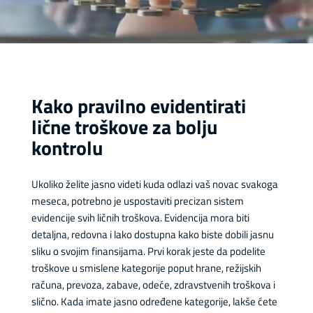
Kako pravilno evidentirati
lične troškove za bolju
kontrolu
Ukoliko želite jasno videti kuda odlazi vaš novac svakoga
meseca, potrebno je uspostaviti precizan sistem
evidencije svih ličnih troškova. Evidencija mora biti
detaljna, redovna i lako dostupna kako biste dobili jasnu
sliku o svojim finansijama. Prvi korak jeste da podelite
troškove u smislene kategorije poput hrane, režijskih
računa, prevoza, zabave, odeće, zdravstvenih troškova i
slično. Kada imate jasno određene kategorije, lakše ćete