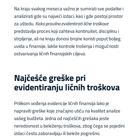
Na kraju svakog meseca važno je sumirati sve podatke i
analizirati gde su najveći izdaci, kao i gde postoji prostor
za uštedu.
Kako pravilno evidentirati lične troškove
predstavlja proces koji zahteva kontinuitet, disciplinu i
strpljenje, ali na kraju donosi brojne koristi poput boljeg
uvida u finansije, lakše kontrole trošenja i mogućnosti
ostvarivanja ličnih finansijskih ciljeva.
Najčešće greške pri
evidentiranju ličnih troškova
Prilikom vođenja evidencije ličnih finansija lako je
napraviti greške koje značajno utiču na kvalitet analize
vašeg budžeta. Jedna od najčešćih grešaka jeste
neredovnost u beleženju troškova, zbog čega se pojedini
izdaci često zaboravljaju ili beleže pogrešno.