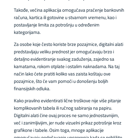
Takođe, većina aplikacija omogućava praćenje bankovnih
računa, kartica ili gotovine u stvarnom vremenu, kao i
postavljanje limita za potrošnju u određenim
kategorijama.
Za osobe koje često koriste brze pozajmice, digitalni alati
predstavljaju veliku prednost jer omogućavaju brzo i
detaljno evidentiranje svakog zaduženja, zajedno sa
kamatama, rokom otplate i ostalim naknadama. Na taj
način lako ćete pratiti koliko vas zaista koštaju ove
pozajmice, što će vam pomoći u donošenju boljih
finansijskih odluka.
Kako pravilno evidentirati lične troškove nije više pitanje
komplikovanih tabela ili ručnog sabiranja na papiru.
Digitalni alati čine ovaj proces ne samo jednostavnijim,
već i zanimljivijim, jer nude vizuelni prikaz potrošnje kroz
grafikone i tabele. Osim toga, mnoge aplikacije
omogućavaju podešavanje upozorenja kada se približite