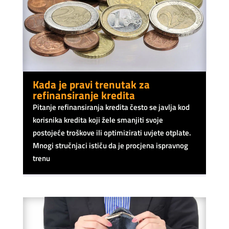
Kada je pravi trenutak za
refinansiranje kredita
Pitanje refinansiranja kredita često se javlja kod
korisnika kredita koji žele smanjiti svoje
postojeće troškove ili optimizirati uvjete otplate.
Mnogi stručnjaci ističu da je procjena ispravnog
trenu