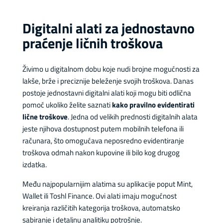
Digitalni alati za jednostavno
praćenje ličnih troškova
Živimo u digitalnom dobu koje nudi brojne mogućnosti za
lakše, brže i preciznije beleženje svojih troškova. Danas
postoje jednostavni digitalni alati koji mogu biti odlična
pomoć ukoliko želite saznati
kako pravilno evidentirati
lične troškove
. Jedna od velikih prednosti digitalnih alata
jeste njihova dostupnost putem mobilnih telefona ili
računara, što omogućava neposredno evidentiranje
troškova odmah nakon kupovine ili bilo kog drugog
izdatka.
Među najpopularnijim alatima su aplikacije poput Mint,
Wallet ili Toshl Finance. Ovi alati imaju mogućnost
kreiranja različitih kategorija troškova, automatsko
sabiranje i detaljnu analitiku potrošnje.