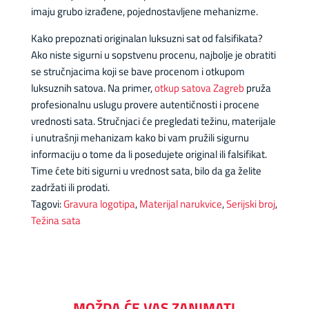
imaju grubo izrađene, pojednostavljene mehanizme.
Kako prepoznati originalan luksuzni sat od falsifikata?
Ako niste sigurni u sopstvenu procenu, najbolje je obratiti
se stručnjacima koji se bave procenom i otkupom
luksuznih satova. Na primer,
otkup satova Zagreb
pruža
profesionalnu uslugu provere autentičnosti i procene
vrednosti sata. Stručnjaci će pregledati težinu, materijale
i unutrašnji mehanizam kako bi vam pružili sigurnu
informaciju o tome da li posedujete original ili falsifikat.
Time ćete biti sigurni u vrednost sata, bilo da ga želite
zadržati ili prodati.
Tagovi:
Gravura logotipa
,
Materijal narukvice
,
Serijski broj
,
Težina sata
MOŽDA ĆE VAS ZANIMATI