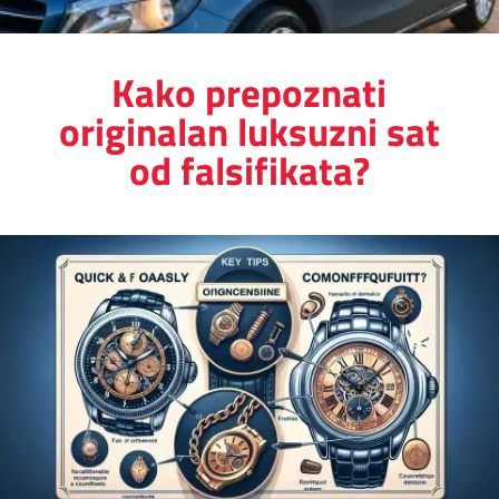
Kako prepoznati
originalan luksuzni sat
od falsifikata?