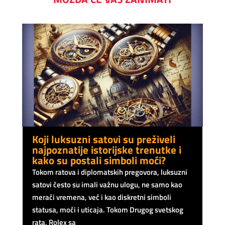
Koji luksuzni satovi su preživeli
najpoznatije istorijske trenutke i
kako su postali simboli moći?
Tokom ratova i diplomatskih pregovora, luksuzni
satovi često su imali važnu ulogu, ne samo kao
merači vremena, već i kao diskretni simboli
statusa, moći i uticaja. Tokom Drugog svetskog
rata, Rolex sa