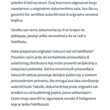
poleđini ili bočnoj strani. Ovaj broj mora odgovarati broju
navedenom u originalnim dokumentima sata, kao što su
garantni list, sertifikat autentičnosti ili originalna servisna
knjižica.
Ukoliko sat nema dokumentaciju ili se brojevi ne
poklapaju, postoji velika verovatnoća da se radi o
falsifikatu.
Kako prepoznati originalan luksuzni sat od falsifikata?
Pouzdan način jeste da kontaktirate proizvođača ili
ovlašćenog distributera koji može proveriti serijski broj u
svojoj bazi podataka. Većina renomiranih proizvođača
luksuznih satova poseduje detaljne evidencije o svakom
proizvedenom primerku, što omogućava lako utvrđivanje
autentičnosti. Takođe, dokumenti koji prate originalni sat
izrađeni su od kvalitetnog papira, jasno odštampani i
često imaju specifične sigurnosne oznake ili holograme
koje je teško falsifikovati.