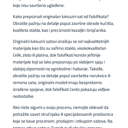
koje nisu savršeno uglađene.
Kako prepoznati originalan luksuzni sat od falsifikata?
Obratite pažnju na detalje poput završne obrade kućišta,
kvaliteta stakla, kao i preciznosti kazaljki i brojčanika.
Originalni luksuzni satovi izrađuju se od najkvalitetnijih
materijala kao što su safirno staklo, visokokvalitetan
čelik, zlato ili platina, dok falsifikati koriste jeftinije
materijale koji se lako prepoznaju po slabijem sjaju i
slabijoj otpornosti na ogrebotine i habanje. Takođe,
obratite pažnju na detalje poput završetka narukvice ili
remena sata; originalni modeli imaju besprekorno
izrađene spojeve, dok falsifikati često pokazuju vidljive
nedostatke.
Ako niste sigurni u svoju procenu, nemojte oklevati da
potražite savet stručnjaka ili specijalizovanih prodavnica
koje se bave procenom, prodajom i otkupom satova. Na
primer, otkup satova Zagreb nudi stručnu procenu