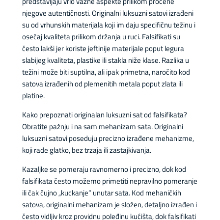
predstavljaju vrlo važne aspekte prilikom procene
njegove autentičnosti. Originalni luksuzni satovi izrađeni
su od vrhunskih materijala koji im daju specifičnu težinu i
osećaj kvaliteta prilikom držanja u ruci. Falsifikati su
često lakši jer koriste jeftinije materijale poput legura
slabijeg kvaliteta, plastike ili stakla niže klase. Razlika u
težini može biti suptilna, ali ipak primetna, naročito kod
satova izrađenih od plemenitih metala poput zlata ili
platine.
Kako prepoznati originalan luksuzni sat od falsifikata?
Obratite pažnju i na sam mehanizam sata. Originalni
luksuzni satovi poseduju precizno izrađene mehanizme,
koji rade glatko, bez trzaja ili zastajkivanja.
Kazaljke se pomeraju ravnomerno i precizno, dok kod
falsifikata često možemo primetiti nepravilno pomeranje
ili čak čujno „kuckanje“ unutar sata. Kod mehaničkih
satova, originalni mehanizam je složen, detaljno izrađen i
često vidljiv kroz providnu poleđinu kućišta, dok falsifikati