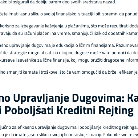
kako bi osigurali da dobiju barem deo svojih sredstava nazad.
te imati jasnu sliku o svojoj finansijskoj situaciji i biti spremni da ponu
korisno za izbegavanje kašnjenja u plaćanjima, što može rezultirati dod
uravaju da su računi plaćeni na vreme, smanjujući rizik od dodatnih kama
ikasno upravljanje dugovima je edukacija o ličnim finansijama. Razumev
ličite strategije mogu uticati na ukupne dugove može vam pomoći da don
kurseve i savetnike za lične finansije, koji mogu pružiti dragocene inform
o smanjiti kamate i troškove, što će vam omogućiti da brže i efikasnij
sno Upravljanje Dugovima: K
 Poboljšati Kreditni Rejting
jučno za efikasno upravljanje dugovima i poboljšanje kreditnog rejtinga
 je da imate jasnu sliku o svojoj finansijskoj situaciji. Prikupite sve re