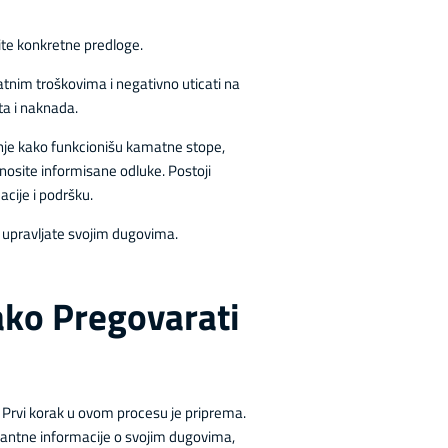
dite konkretne predloge.
atnim troškovima i negativno uticati na
ta i naknada.
anje kako funkcionišu kamatne stope,
osite informisane odluke. Postoji
acije i podršku.
e upravljate svojim dugovima.
ako Pregovarati
. Prvi korak u ovom procesu je priprema.
levantne informacije o svojim dugovima,