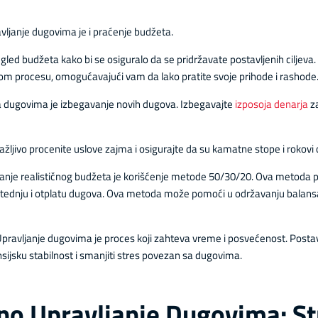
avljanje dugovima je i praćenje budžeta.
ed budžeta kako bi se osiguralo da se pridržavate postavljenih ciljeva. 
m procesu, omogućavajući vam da lako pratite svoje prihode i rashode
a dugovima je izbegavanje novih dugova. Izbegavajte
izposoja denarja
za
žljivo procenite uslove zajma i osigurajte da su kamatne stope i rokovi o
ljanje realističnog budžeta je korišćenje metode 50/30/20. Ova metoda 
 štednju i otplatu dugova. Ova metoda može pomoći u održavanju balans
an. Upravljanje dugovima je proces koji zahteva vreme i posvećenost. Posta
sijsku stabilnost i smanjiti stres povezan sa dugovima.
sno Upravljanje Dugovima: St