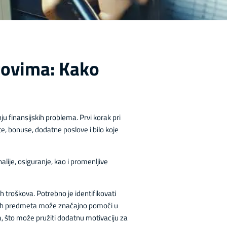
govima: Kako
u finansijskih problema. Prvi korak pri
ate, bonuse, dodatne poslove i bilo koje
alije, osiguranje, kao i promenljive
h troškova. Potrebno je identifikovati
uznih predmeta može značajno pomoći u
a, što može pružiti dodatnu motivaciju za