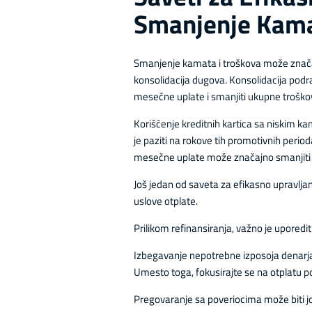
Smanjenje Kama
Smanjenje kamata i troškova može značajno
konsolidacija dugova. Konsolidacija po
mesečne uplate i smanjiti ukupne trošk
Korišćenje kreditnih kartica sa niskim 
je paziti na rokove tih promotivnih peri
mesečne uplate može značajno smanjit
Još jedan od saveta za efikasno upravlja
uslove otplate.
Prilikom refinansiranja, važno je uporediti 
Izbegavanje nepotrebne izposoja denarja
Umesto toga, fokusirajte se na otplatu p
Pregovaranje sa poveriocima može biti j