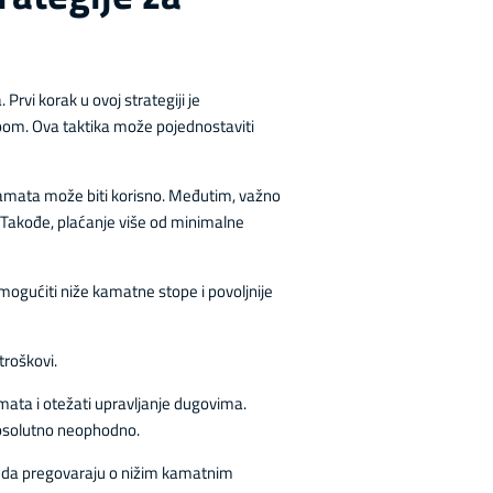
rvi korak u ovoj strategiji je
pom. Ova taktika može pojednostaviti
kamata može biti korisno. Međutim, važno
. Takođe, plaćanje više od minimalne
mogućiti niže kamatne stope i povoljnije
troškovi.
ata i otežati upravljanje dugovima.
apsolutno neophodno.
ni da pregovaraju o nižim kamatnim