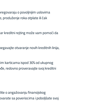
a pregovaraju o povoljnijim uslovima
 produženje roka otplate ili čak
bar kreditni rejting može vam pomoći da
egavajte otvaranje novih kreditnih linija,
ditnim karticama ispod 30% od ukupnog
đe, redovno proveravajte svoj kreditni
ite o angažovanju finansijskog
ovarate sa poveriocima i poboljšate svoj