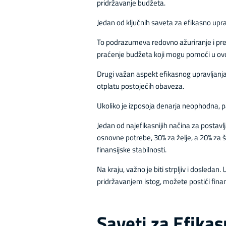
pridržavanje budžeta.
Jedan od ključnih saveta za efikasno upr
To podrazumeva redovno ažuriranje i pregl
praćenje budžeta koji mogu pomoći u ovo
Drugi važan aspekt efikasnog upravljanj
otplatu postojećih obaveza.
Ukoliko je izposoja denarja neophodna, pa
Jedan od najefikasnijih načina za postav
osnovne potrebe, 30% za želje, a 20% za
finansijske stabilnosti.
Na kraju, važno je biti strpljiv i dosled
pridržavanjem istog, možete postići finan
Saveti za Efika