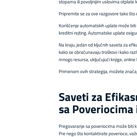
stopama ili povoljnijim uslovima otplate 
Pripremite se za ove razgovore tako što će
Korišćenje automatskih uplate može biti 
kreditni rejting. Automatske uplate osig
Na kraju, jedan od ključnih saveta za ef
kako se obračunavaju troškovi i kako raz
mnogo resursa, uključujući knjige, online 
Primenom ovih strategija, možete značajn
Saveti za Efika
sa Poveriocima i
Pregovaranje sa poveriocima može biti kl
Pre nego što kontaktirate poverioce, važno