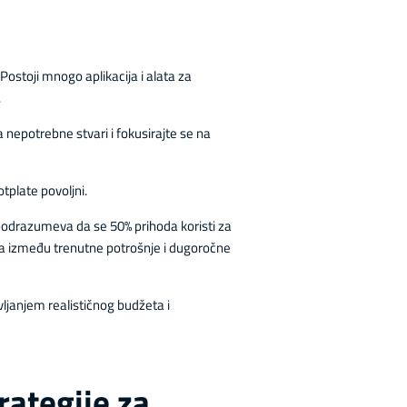
Postoji mnogo aplikacija i alata za
.
 nepotrebne stvari i fokusirajte se na
tplate povoljni.
podrazumeva da se 50% prihoda koristi za
a između trenutne potrošnje i dugoročne
vljanjem realističnog budžeta i
rategije za