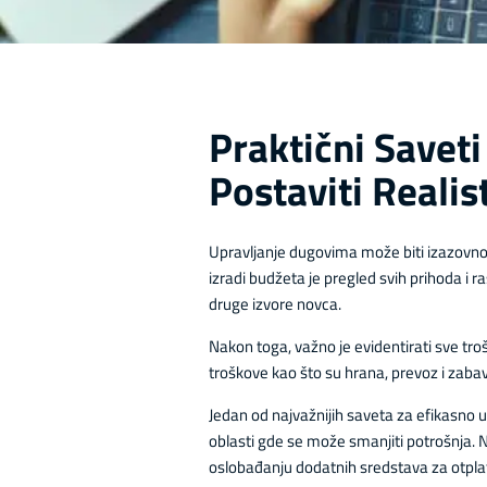
Praktični Savet
Postaviti Realis
Upravljanje dugovima može biti izazovno, 
izradi budžeta je pregled svih prihoda i r
druge izvore novca.
Nakon toga, važno je evidentirati sve troš
troškove kao što su hrana, prevoz i zaba
Jedan od najvažnijih saveta za efikasno u
oblasti gde se može smanjiti potrošnja.
oslobađanju dodatnih sredstava za otplatu