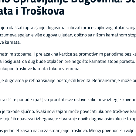
ta i Troškova
 olakšati upravljanje dugovima i ubrzati proces njihovog otplaćivanja. P
drazumeva spajanje više dugova u jedan, obično sa nižom kamatnom sto
ove kamata.
kamatnim stopama ili prelazak na kartice sa promotivnim periodima bez 
oda i osigurati da dug bude otplaćen pre nego što kamatne stope porastu
i ukupne troškove kamata tokom vremena.
nje dugovima je refinansiranje postojećih kredita. Refinansiranje može o
različite ponude i pažljivo pročitati sve uslove kako bi se izbegli skriveni 
 je takođe ključno. Svaki novi zajam može povećati ukupne troškove kam
ostojećih obaveza i izbegavajte stvaranje novih dugova osim ako je to 
oš jedan efikasan način za smanjenje troškova. Mnogi poverioci su volj