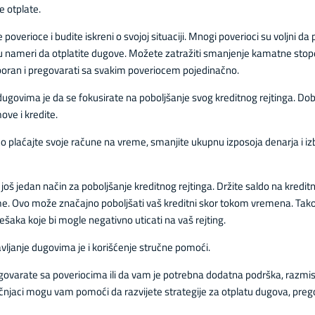
e otplate.
 poverioce i budite iskreni o svojoj situaciji. Mnogi poverioci su voljni d
 u nameri da otplatite dugove. Možete zatražiti smanjenje kamatne stope,
 uporan i pregovarati sa svakim poveriocem pojedinačno.
dugovima je da se fokusirate na poboljšanje svog kreditnog rejtinga. Do
ove i kredite.
vno plaćajte svoje račune na vreme, smanjite ukupnu izposoja denarja i izb
 još jedan način za poboljšanje kreditnog rejtinga. Držite saldo na kre
eme. Ovo može značajno poboljšati vaš kreditni skor tokom vremena. Tako
rešaka koje bi mogle negativno uticati na vaš rejting.
vljanje dugovima je i korišćenje stručne pomoći.
varate sa poveriocima ili da vam je potrebna dodatna podrška, razmisl
ručnjaci mogu vam pomoći da razvijete strategije za otplatu dugova, preg