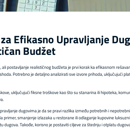
i za Efikasno Upravljanje Du
tičan Budžet
ali postavljanje realističnog budžeta je prvi korak ka efikasnom rešavanj
ashoda. Potrebno je detaljno analizirati sve izvore prihoda, uključujući pl
kove, uključujući fiksne troškove kao što su stanarina ili hipoteka, komun
va.
pravljanje dugovima je da se pravi razlika između potrebnih i nepotrebni
 Na primer, smanjenje izlazaka u restorane ili odlaganje kupovine luks
 dugova. Takođe, korisno je postaviti ciljeve za štednju i otplatu dugov