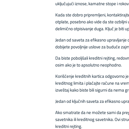
uključujući iznose, kamatne stope i rokov
Kada ste dobro pripremljeni, kontaktirajte
otplate, posebno ako vide da ste ozbiljni
delimično otpisivanje duga. Ključ je biti
Jedan od saveta za efikasno upravljanje 
dobijete povoljnije uslove za buduće zajm
Da biste poboljšali kreditni rejting, redo
osim ako je to apsolutno neophodno.
Korišćenje kreditnih kartica odgovorno je
kreditnog limita i plaćajte račune na vr
izveštaj kako biste bili sigurni da nema g
Jedan od ključnih saveta za efikasno upra
Ako smatrate da ne možete sami da prego
savetnika ili kreditnog savetnika. Ovi st
kreditni rejting.