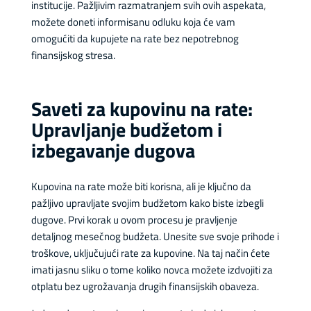
institucije. Pažljivim razmatranjem svih ovih aspekata,
možete doneti informisanu odluku koja će vam
omogućiti da kupujete na rate bez nepotrebnog
finansijskog stresa.
Saveti za kupovinu na rate:
Upravljanje budžetom i
izbegavanje dugova
Kupovina na rate može biti korisna, ali je ključno da
pažljivo upravljate svojim budžetom kako biste izbegli
dugove. Prvi korak u ovom procesu je pravljenje
detaljnog mesečnog budžeta. Unesite sve svoje prihode i
troškove, uključujući rate za kupovine. Na taj način ćete
imati jasnu sliku o tome koliko novca možete izdvojiti za
otplatu bez ugrožavanja drugih finansijskih obaveza.