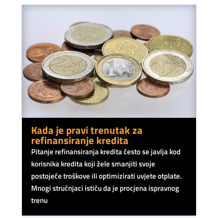
Kada je pravi trenutak za
refinansiranje kredita
Pitanje refinansiranja kredita često se javlja kod
korisnika kredita koji žele smanjiti svoje
postojeće troškove ili optimizirati uvjete otplate.
Mnogi stručnjaci ističu da je procjena ispravnog
trenu