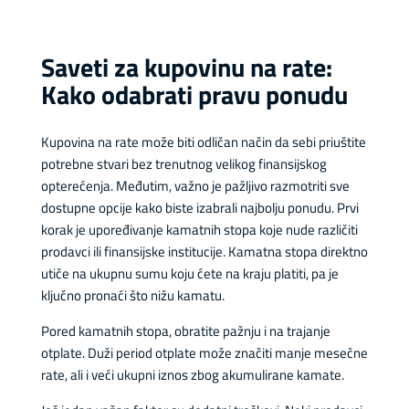
Saveti za kupovinu na rate:
Kako odabrati pravu ponudu
Kupovina na rate može biti odličan način da sebi priuštite
potrebne stvari bez trenutnog velikog finansijskog
opterećenja. Međutim, važno je pažljivo razmotriti sve
dostupne opcije kako biste izabrali najbolju ponudu. Prvi
korak je upoređivanje kamatnih stopa koje nude različiti
prodavci ili finansijske institucije. Kamatna stopa direktno
utiče na ukupnu sumu koju ćete na kraju platiti, pa je
ključno pronaći što nižu kamatu.
Pored kamatnih stopa, obratite pažnju i na trajanje
otplate. Duži period otplate može značiti manje mesečne
rate, ali i veći ukupni iznos zbog akumulirane kamate.