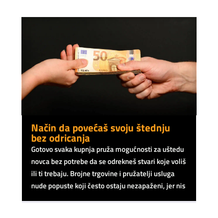
Način da povećaš svoju štednju
bez odricanja
Gotovo svaka kupnja pruža mogućnosti za uštedu
novca bez potrebe da se odrekneš stvari koje voliš
ili ti trebaju. Brojne trgovine i pružatelji usluga
nude popuste koji često ostaju nezapaženi, jer nis