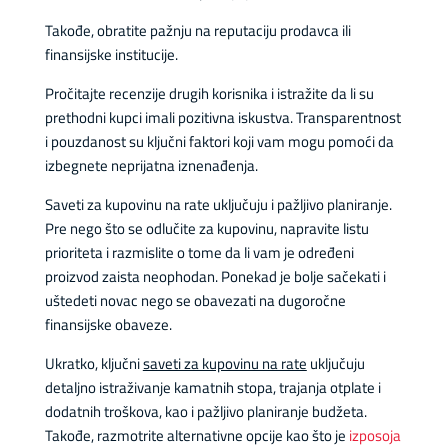
Takođe, obratite pažnju na reputaciju prodavca ili
finansijske institucije.
Pročitajte recenzije drugih korisnika i istražite da li su
prethodni kupci imali pozitivna iskustva. Transparentnost
i pouzdanost su ključni faktori koji vam mogu pomoći da
izbegnete neprijatna iznenađenja.
Saveti za kupovinu na rate uključuju i pažljivo planiranje.
Pre nego što se odlučite za kupovinu, napravite listu
prioriteta i razmislite o tome da li vam je određeni
proizvod zaista neophodan. Ponekad je bolje sačekati i
uštedeti novac nego se obavezati na dugoročne
finansijske obaveze.
Ukratko, ključni
saveti za kupovinu na rate
uključuju
detaljno istraživanje kamatnih stopa, trajanja otplate i
dodatnih troškova, kao i pažljivo planiranje budžeta.
Takođe, razmotrite alternativne opcije kao što je
izposoja