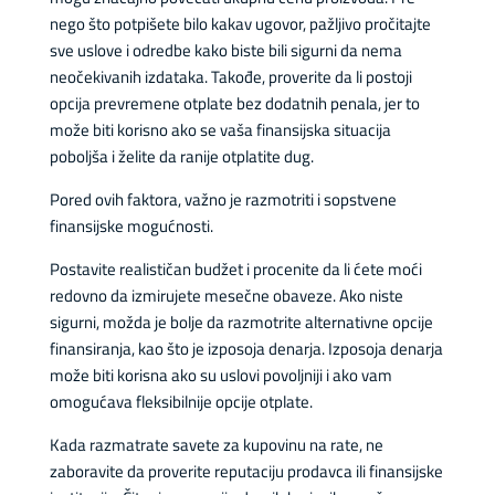
nego što potpišete bilo kakav ugovor, pažljivo pročitajte
sve uslove i odredbe kako biste bili sigurni da nema
neočekivanih izdataka. Takođe, proverite da li postoji
opcija prevremene otplate bez dodatnih penala, jer to
može biti korisno ako se vaša finansijska situacija
poboljša i želite da ranije otplatite dug.
Pored ovih faktora, važno je razmotriti i sopstvene
finansijske mogućnosti.
Postavite realističan budžet i procenite da li ćete moći
redovno da izmirujete mesečne obaveze. Ako niste
sigurni, možda je bolje da razmotrite alternativne opcije
finansiranja, kao što je izposoja denarja. Izposoja denarja
može biti korisna ako su uslovi povoljniji i ako vam
omogućava fleksibilnije opcije otplate.
Kada razmatrate savete za kupovinu na rate, ne
zaboravite da proverite reputaciju prodavca ili finansijske