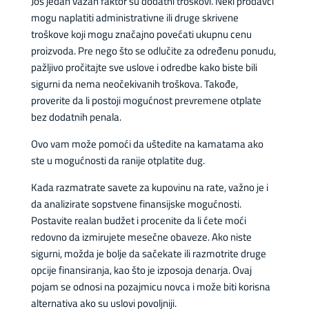
Još jedan važan faktor su dodatni troškovi. Neki prodavci
mogu naplatiti administrativne ili druge skrivene
troškove koji mogu značajno povećati ukupnu cenu
proizvoda. Pre nego što se odlučite za određenu ponudu,
pažljivo pročitajte sve uslove i odredbe kako biste bili
sigurni da nema neočekivanih troškova. Takođe,
proverite da li postoji mogućnost prevremene otplate
bez dodatnih penala.
Ovo vam može pomoći da uštedite na kamatama ako
ste u mogućnosti da ranije otplatite dug.
Kada razmatrate savete za kupovinu na rate, važno je i
da analizirate sopstvene finansijske mogućnosti.
Postavite realan budžet i procenite da li ćete moći
redovno da izmirujete mesečne obaveze. Ako niste
sigurni, možda je bolje da sačekate ili razmotrite druge
opcije finansiranja, kao što je izposoja denarja. Ovaj
pojam se odnosi na pozajmicu novca i može biti korisna
alternativa ako su uslovi povoljniji.