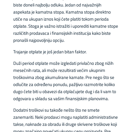
biste doneli najbolju odluku. Jedan od najvažnijih
aspekata je kamatna stopa. Kamatna stopa direktno
utiče na ukupan iznos koji ćete platiti tokom perioda
otplate. Stoga je važno istražiti i uporediti kamatne stope
različitih prodavaca i finansijskih institucija kako biste
pronašli najpovoljniju opciju.
Trajanje otplate je još jedan bitan faktor.
Duži period otplate može izgledati privlačno zbog nižih
mesečnih rata, ali može rezultirati većim ukupnim
troškovima zbog akumulirane kamate. Pre nego što se
odlučite za određenu ponudu, pažljivo razmotrite koliko
dugo ćete biti u obavezi da otplaćujete dug i da li vam to
odgovara u skladu sa vašim finansijskim planovima.
Dodatni troškovi su takođe nešto što ne smete
zanemariti. Neki prodavci mogu naplatiti administrativne
takse, naknade za obradu ili druge skrivene troškove koji
mogu značajno povećati ukupnu cenu proizvoda. Pre