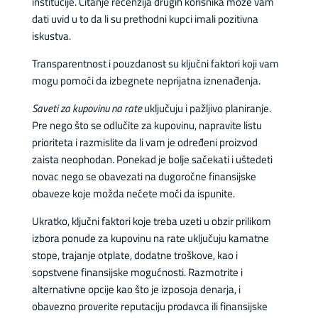
institucije. Čitanje recenzija drugih korisnika može vam
dati uvid u to da li su prethodni kupci imali pozitivna
iskustva.
Transparentnost i pouzdanost su ključni faktori koji vam
mogu pomoći da izbegnete neprijatna iznenađenja.
Saveti za kupovinu na rate
uključuju i pažljivo planiranje.
Pre nego što se odlučite za kupovinu, napravite listu
prioriteta i razmislite da li vam je određeni proizvod
zaista neophodan. Ponekad je bolje sačekati i uštedeti
novac nego se obavezati na dugoročne finansijske
obaveze koje možda nećete moći da ispunite.
Ukratko, ključni faktori koje treba uzeti u obzir prilikom
izbora ponude za kupovinu na rate uključuju kamatne
stope, trajanje otplate, dodatne troškove, kao i
sopstvene finansijske mogućnosti. Razmotrite i
alternativne opcije kao što je izposoja denarja, i
obavezno proverite reputaciju prodavca ili finansijske