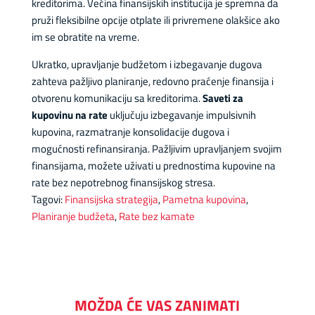
kreditorima. Većina finansijskih institucija je spremna da
pruži fleksibilne opcije otplate ili privremene olakšice ako
im se obratite na vreme.
Ukratko, upravljanje budžetom i izbegavanje dugova
zahteva pažljivo planiranje, redovno praćenje finansija i
otvorenu komunikaciju sa kreditorima.
Saveti za
kupovinu na rate
uključuju izbegavanje impulsivnih
kupovina, razmatranje konsolidacije dugova i
mogućnosti refinansiranja. Pažljivim upravljanjem svojim
finansijama, možete uživati u prednostima kupovine na
rate bez nepotrebnog finansijskog stresa.
Tagovi:
Finansijska strategija
,
Pametna kupovina
,
Planiranje budžeta
,
Rate bez kamate
MOŽDA ĆE VAS ZANIMATI