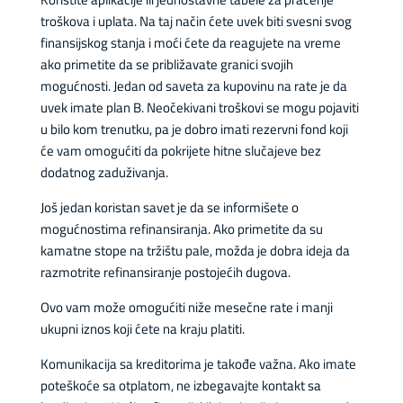
troškova i uplata. Na taj način ćete uvek biti svesni svog
finansijskog stanja i moći ćete da reagujete na vreme
ako primetite da se približavate granici svojih
mogućnosti. Jedan od saveta za kupovinu na rate je da
uvek imate plan B. Neočekivani troškovi se mogu pojaviti
u bilo kom trenutku, pa je dobro imati rezervni fond koji
će vam omogućiti da pokrijete hitne slučajeve bez
dodatnog zaduživanja.
Još jedan koristan savet je da se informišete o
mogućnostima refinansiranja. Ako primetite da su
kamatne stope na tržištu pale, možda je dobra ideja da
razmotrite refinansiranje postojećih dugova.
Ovo vam može omogućiti niže mesečne rate i manji
ukupni iznos koji ćete na kraju platiti.
Komunikacija sa kreditorima je takođe važna. Ako imate
poteškoće sa otplatom, ne izbegavajte kontakt sa