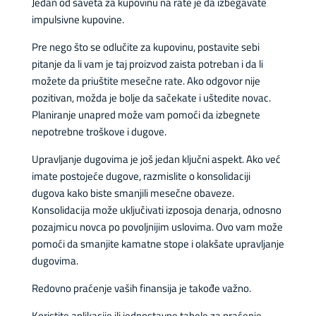
Jedan od saveta za kupovinu na rate je da izbegavate
impulsivne kupovine.
Pre nego što se odlučite za kupovinu, postavite sebi
pitanje da li vam je taj proizvod zaista potreban i da li
možete da priuštite mesečne rate. Ako odgovor nije
pozitivan, možda je bolje da sačekate i uštedite novac.
Planiranje unapred može vam pomoći da izbegnete
nepotrebne troškove i dugove.
Upravljanje dugovima je još jedan ključni aspekt. Ako već
imate postojeće dugove, razmislite o konsolidaciji
dugova kako biste smanjili mesečne obaveze.
Konsolidacija može uključivati izposoja denarja, odnosno
pozajmicu novca po povoljnijim uslovima. Ovo vam može
pomoći da smanjite kamatne stope i olakšate upravljanje
dugovima.
Redovno praćenje vaših finansija je takođe važno.
Koristite aplikacije ili jednostavne tabele za praćenje