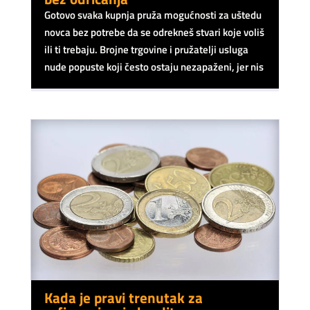
Gotovo svaka kupnja pruža mogućnosti za uštedu
novca bez potrebe da se odrekneš stvari koje voliš
ili ti trebaju. Brojne trgovine i pružatelji usluga
nude popuste koji često ostaju nezapaženi, jer nis
Kada je pravi trenutak za