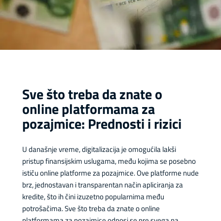
Sve što treba da znate o
online platformama za
pozajmice: Prednosti i rizici
U današnje vreme, digitalizacija je omogućila lakši
pristup finansijskim uslugama, među kojima se posebno
ističu online platforme za pozajmice. Ove platforme nude
brz, jednostavan i transparentan način apliciranja za
kredite, što ih čini izuzetno popularnima među
potrošačima. Sve što treba da znate o online
platformama za pozajmice odnosi se pre svega na