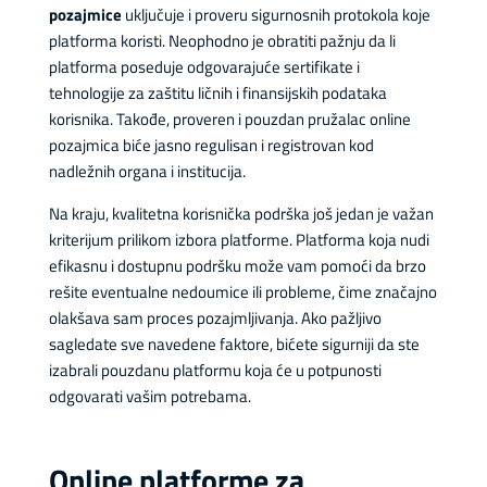
pozajmice
uključuje i proveru sigurnosnih protokola koje
platforma koristi. Neophodno je obratiti pažnju da li
platforma poseduje odgovarajuće sertifikate i
tehnologije za zaštitu ličnih i finansijskih podataka
korisnika. Takođe, proveren i pouzdan pružalac online
pozajmica biće jasno regulisan i registrovan kod
nadležnih organa i institucija.
Na kraju, kvalitetna korisnička podrška još jedan je važan
kriterijum prilikom izbora platforme. Platforma koja nudi
efikasnu i dostupnu podršku može vam pomoći da brzo
rešite eventualne nedoumice ili probleme, čime značajno
olakšava sam proces pozajmljivanja. Ako pažljivo
sagledate sve navedene faktore, bićete sigurniji da ste
izabrali pouzdanu platformu koja će u potpunosti
odgovarati vašim potrebama.
Online platforme za