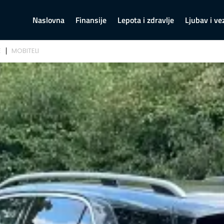
Naslovna
Finansije
Lepota i zdravlje
Ljubav i ve