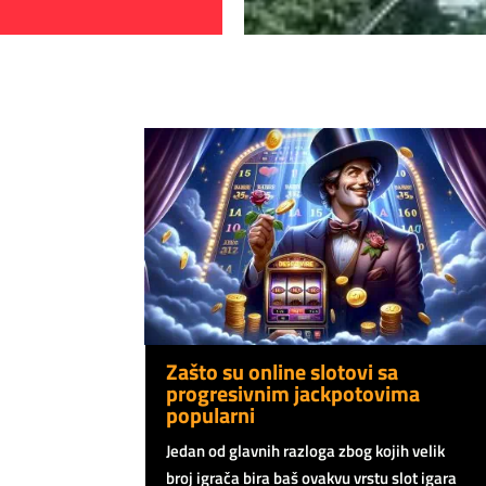
Zašto su online slotovi sa
progresivnim jackpotovima
popularni
Jedan od glavnih razloga zbog kojih velik
broj igrača bira baš ovakvu vrstu slot igara