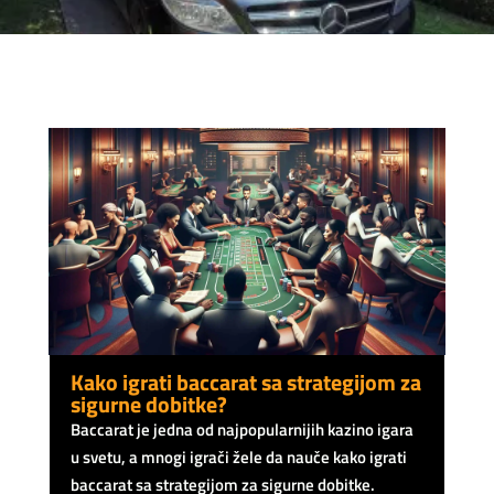
Kako igrati baccarat sa strategijom za
sigurne dobitke?
Baccarat je jedna od najpopularnijih kazino igara
u svetu, a mnogi igrači žele da nauče kako igrati
baccarat sa strategijom za sigurne dobitke.