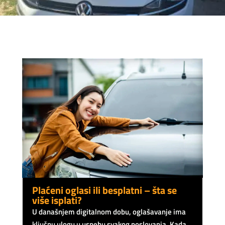
Plaćeni oglasi ili besplatni – šta se
više isplati?
U današnjem digitalnom dobu, oglašavanje ima
ključnu ulogu u uspehu svakog poslovanja. Kada