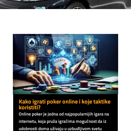
Kako igrati poker online i koje taktike
koristiti?
Online poker je jedna od najpopularnijih igara na
internetu, koja pruža igračima mogućnost da iz
udobnosti doma uživaju u uzbudljivom svetu