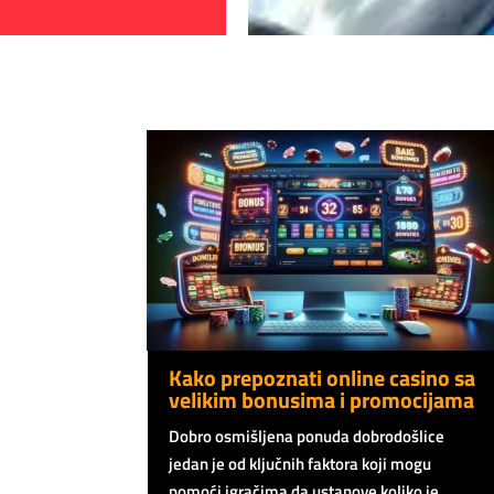
Kako prepoznati online casino sa
velikim bonusima i promocijama
Dobro osmišljena ponuda dobrodošlice
jedan je od ključnih faktora koji mogu
pomoći igračima da ustanove koliko je