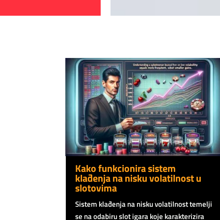
Kako funkcionira sistem
klađenja na nisku volatilnost u
slotovima
Sistem klađenja na nisku volatilnost temelji
se na odabiru slot igara koje karakterizira