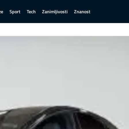
ze
Sport
Tech
Zanimljivosti
Znanost