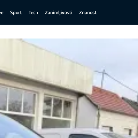
ze
Sport
Tech
Zanimljivosti
Znanost