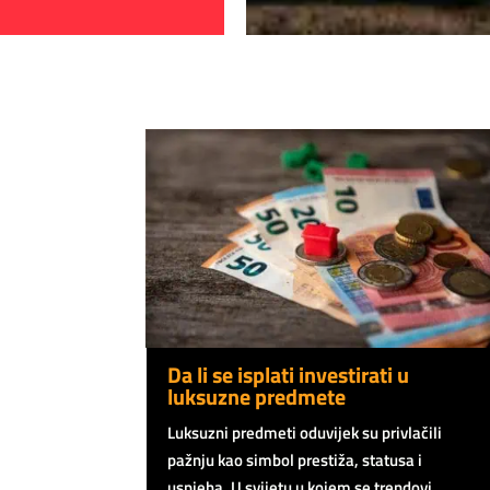
Da li se isplati investirati u
luksuzne predmete
Luksuzni predmeti oduvijek su privlačili
pažnju kao simbol prestiža, statusa i
uspjeha. U svijetu u kojem se trendovi