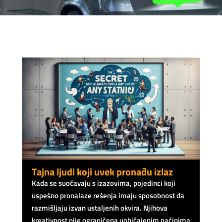
Tajna ljudi koji uvek pronađu izlaz
Kada se suočavaju s izazovima, pojedinci koji
uspešno pronalaze rešenja imaju sposobnost da
razmišljaju izvan ustaljenih okvira. Njihova
kreativnost nije ograničena uobičajenim načinima