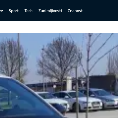
ze
Sport
Tech
Zanimljivosti
Znanost