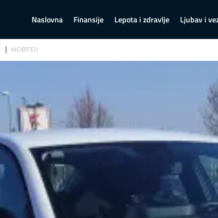
Naslovna
Finansije
Lepota i zdravlje
Ljubav i ve