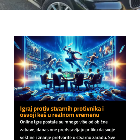
Igraj protiv stvarnih protivnika i
osvoji keš u realnom vremenu
Online igre postale su mnogo više od obične
zabave; danas one predstavljaju priliku da svoje
veštine i znanje pretvorite u stvarnu zaradu. Sve