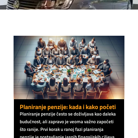
Planiranje penzije: kada i kako početi
Planiranje penzije često se doživljava kao daleka
budućnost, ali zapravo je veoma važno započeti
što ranije. Prvi korak u ranoj fazi planiranja
penzije je postavljanje jasnih finansijskih ciljeva.