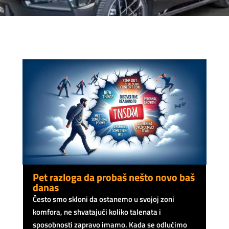
Pet razloga da probaš nešto novo baš
danas
Često smo skloni da ostanemo u svojoj zoni
komfora, ne shvatajući koliko talenata i
sposobnosti zapravo imamo. Kada se odlučimo