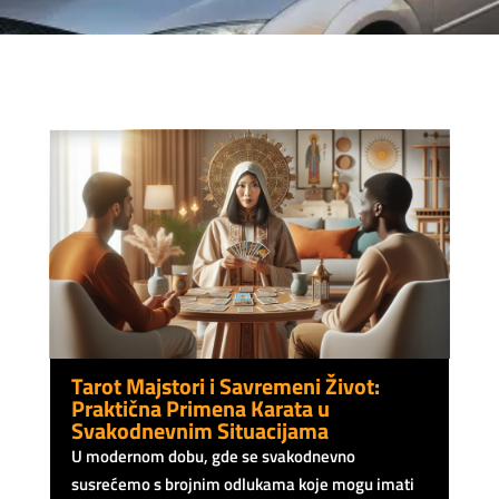
Tarot Majstori i Savremeni Život:
Praktična Primena Karata u
Svakodnevnim Situacijama
U modernom dobu, gde se svakodnevno
susrećemo s brojnim odlukama koje mogu imati