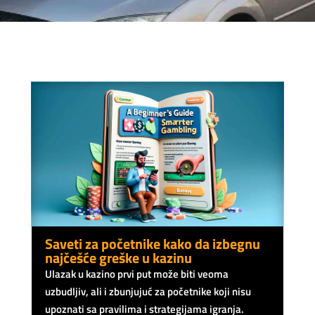
Saveti za početnike kako da izbegnu
najčešće greške u kazinu
Ulazak u kazino prvi put može biti veoma
uzbudljiv, ali i zbunjujuć za početnike koji nisu
upoznati sa pravilima i strategijama igranja.