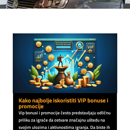
Kako najbolje iskoristiti VIP bonuse i
promocije
Vip bonusi i promocije često predstavljaju odličnu
priliku za igrače da ostvare značajnu uštedu na
svojim ulozima i aktivnostima igranja. Da biste ih