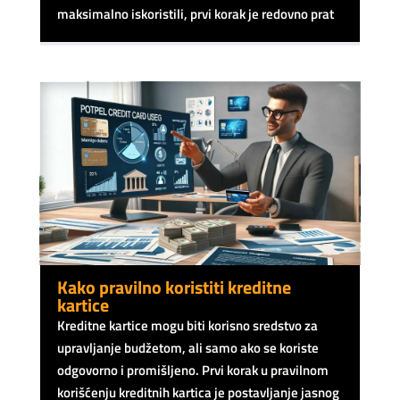
maksimalno iskoristili, prvi korak je redovno prat
Kako pravilno koristiti kreditne
kartice
Kreditne kartice mogu biti korisno sredstvo za
upravljanje budžetom, ali samo ako se koriste
odgovorno i promišljeno. Prvi korak u pravilnom
korišćenju kreditnih kartica je postavljanje jasnog