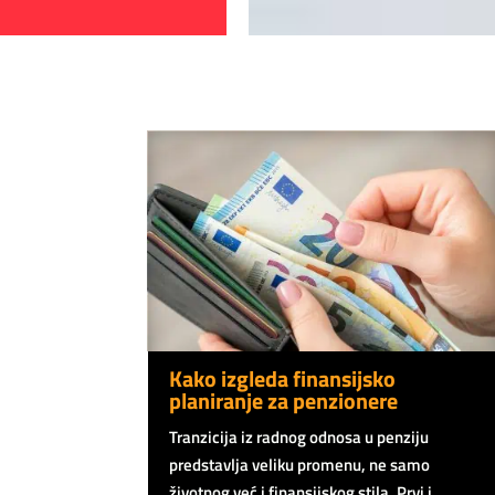
Kako izgleda finansijsko
planiranje za penzionere
Tranzicija iz radnog odnosa u penziju
predstavlja veliku promenu, ne samo
životnog već i finansijskog stila. Prvi i