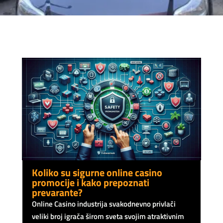
Koliko su sigurne online casino
promocije i kako prepoznati
prevarante?
Online Casino industrija svakodnevno privlači
veliki broj igrača širom sveta svojim atraktivnim