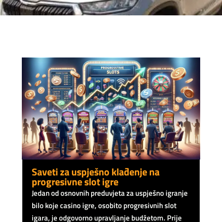
Saveti za uspješno klađenje na
progresivne slot igre
Jedan od osnovnih preduvjeta za uspješno igranje
bilo koje casino igre, osobito progresivnih slot
igara, je odgovorno upravljanje budžetom. Prije