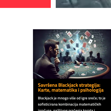
Savršena Blackjack strategija:
Karte, matematika i psihologija
Blackjack je mnogo više od igre sreće; to je
sofisticirana kombinacija matematičkih
izračuna, pažljivog praćenja karata i