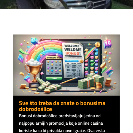
Sve što treba da znate o bonusima
dobrodošlice
Bonusi dobrodošlice predstavljaju jednu od
najpopularnijih promocija koje online casina
koriste kako bi privukla nove igrače. Ova vrsta