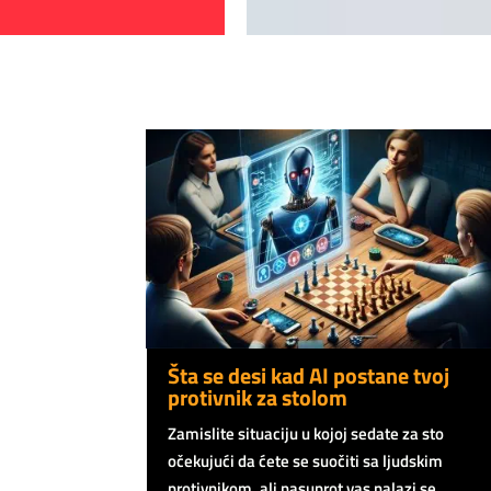
Šta se desi kad AI postane tvoj
protivnik za stolom
Zamislite situaciju u kojoj sedate za sto
očekujući da ćete se suočiti sa ljudskim
protivnikom, ali nasuprot vas nalazi se