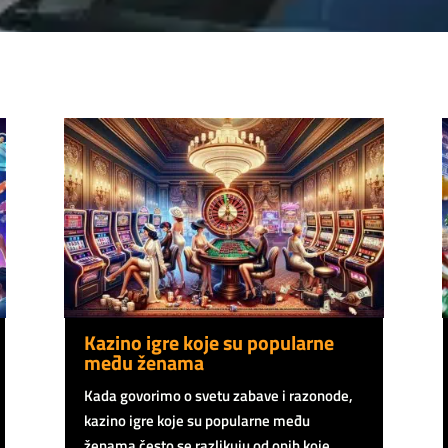
Kazino igre koje su popularne
među ženama
Kada govorimo o svetu zabave i razonode,
kazino igre koje su popularne među
ženama često se razlikuju od onih koje