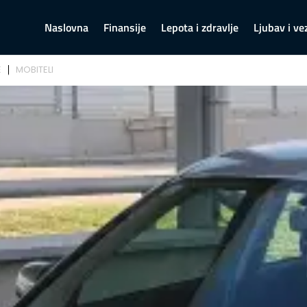
Naslovna
Finansije
Lepota i zdravlje
Ljubav i ve