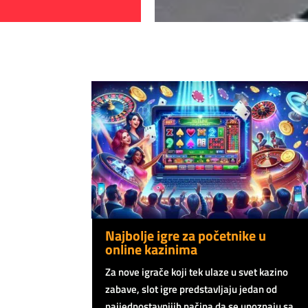
Najbolje igre za početnike u
online kazinima
Za nove igrače koji tek ulaze u svet kazino
zabave, slot igre predstavljaju jedan od
najjednostavnijih načina da se upoznaju sa