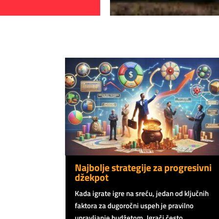
Najbolje strategije za progresivni
džekpot
Kada igrate igre na sreću, jedan od ključnih
faktora za dugoročni uspeh je pravilno
upravljanje budžetom. Igrači često