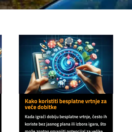
Kako koristiti besplatne vrtnje za
veće dobitke
Kada igrači dobiju besplatne vrtnje, često ih
koriste bez jasnog plana ili izbora igara, što
može znatno smanjiti potencijal za velike