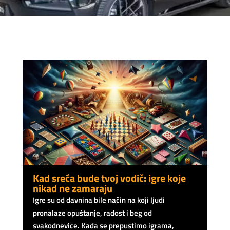
Kad sreća bude tvoj vodič: igre koje
nikad ne zamaraju
Igre su od davnina bile način na koji ljudi
pronalaze opuštanje, radost i beg od
svakodnevice. Kada se prepustimo igrama,