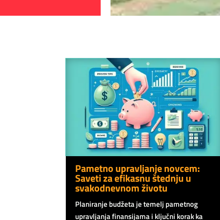
Pametno upravljanje novcem:
Saveti za efikasnu štednju u
svakodnevnom životu
Planiranje budžeta je temelj pametnog
upravljanja finansijama i ključni korak ka