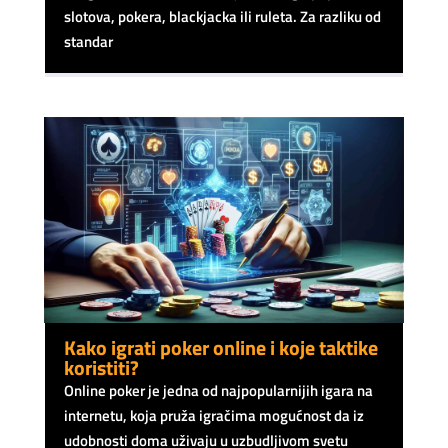
slotova, pokera, blackjacka ili ruleta. Za razliku od
standar
Kako igrati poker online i koje taktike
koristiti?
Online poker je jedna od najpopularnijih igara na
internetu, koja pruža igračima mogućnost da iz
udobnosti doma uživaju u uzbudljivom svetu