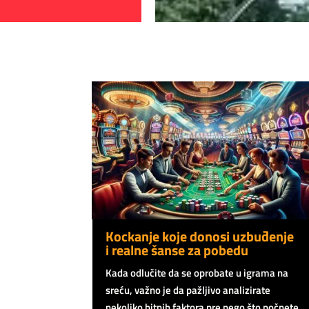
Kockanje koje donosi uzbuđenje
i realne šanse za pobedu
Kada odlučite da se oprobate u igrama na
sreću, važno je da pažljivo analizirate
nekoliko bitnih faktora pre nego što počnete