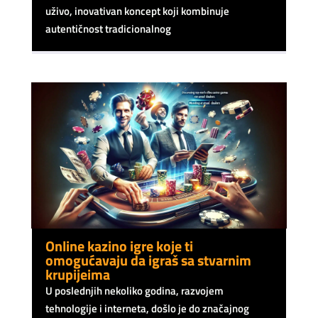
uživo, inovativan koncept koji kombinuje
autentičnost tradicionalnog
Online kazino igre koje ti
omogućavaju da igraš sa stvarnim
krupijeima
U poslednjih nekoliko godina, razvojem
tehnologije i interneta, došlo je do značajnog