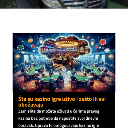
Šta su kazino igre uživo i zašto ih svi
obožavaju
Zamislite da možete uživati u čarima pravog
kazina bez potrebe da napustite svoj dnevni
boravak. Upravo to omogućavaju kazino igre