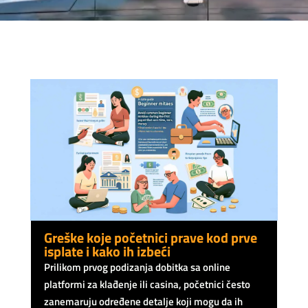
Greške koje početnici prave kod prve
isplate i kako ih izbeći
Prilikom prvog podizanja dobitka sa online
platformi za klađenje ili casina, početnici često
zanemaruju određene detalje koji mogu da ih