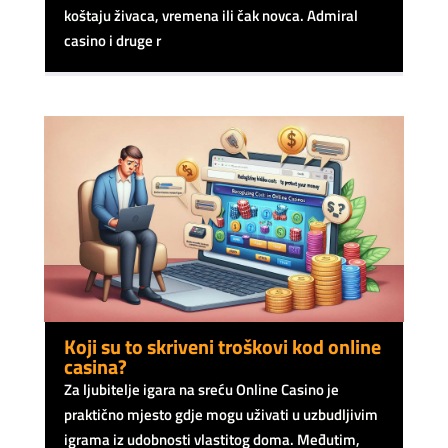
koštaju živaca, vremena ili čak novca. Admiral
casino i druge r
Koji su to skriveni troškovi kod online
casina?
Za ljubitelje igara na sreću Online Casino je
praktično mjesto gdje mogu uživati u uzbudljivim
igrama iz udobnosti vlastitog doma. Međutim,