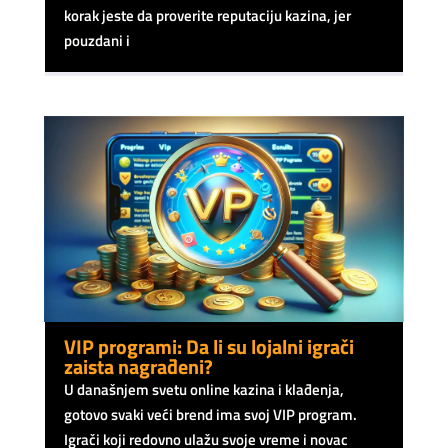
korak jeste da proverite reputaciju kazina, jer
pouzdani i
VIP programi: Da li su lojalni igrači
zaista nagrađeni?
U današnjem svetu online kazina i klađenja,
gotovo svaki veći brend ima svoj VIP program.
Igrači koji redovno ulažu svoje vreme i novac