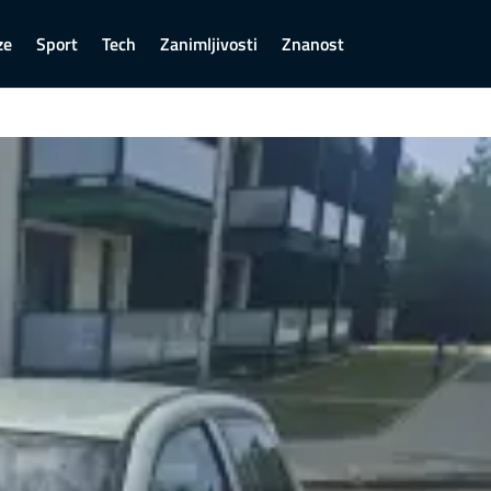
ze
Sport
Tech
Zanimljivosti
Znanost