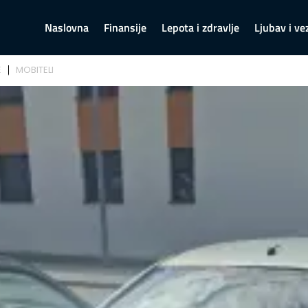
Naslovna
Finansije
Lepota i zdravlje
Ljubav i ve