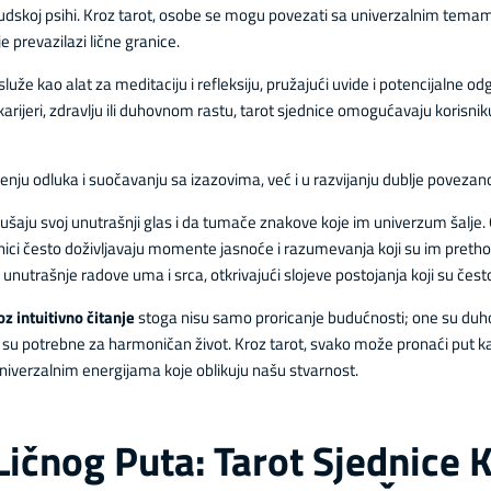
ljudskoj psihi. Kroz tarot, osobe se mogu povezati sa univerzalnim temam
prevazilazi lične granice.
služe kao alat za meditaciju i refleksiju, pružajući uvide i potencijalne od
, karijeri, zdravlju ili duhovnom rastu, tarot sjednice omogućavaju korisn
u odluka i suočavanju sa izazovima, već i u razvijanju dublje povezan
slušaju svoj unutrašnji glas i da tumače znakove koje im univerzum šalje. 
isnici često doživljavaju momente jasnoće i razumevanja koji su im pretho
unutrašnje radove uma i srca, otkrivajući slojeve postojanja koji su če
 intuitivno čitanje
stoga nisu samo proricanje budućnosti; one su duho
e su potrebne za harmoničan život. Kroz tarot, svako može pronaći put k
 univerzalnim energijama koje oblikuju našu stvarnost.
ičnog Puta: Tarot Sjednice K