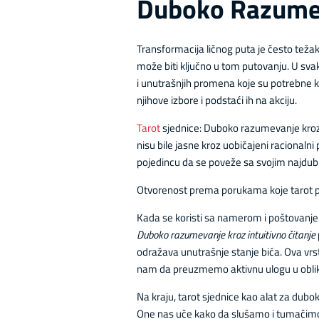
Duboko Razumeva
Transformacija ličnog puta je često težak
može biti ključno u tom putovanju. U svak
i unutrašnjih promena koje su potrebne k
njihove izbore i podstaći ih na akciju.
Tarot
sjednice: Duboko razumevanje kroz in
nisu bile jasne kroz uobičajeni racionalni
pojedincu da se poveže sa svojim najdub
Otvorenost prema porukama koje tarot pre
Kada se koristi sa namerom i poštovanjem
Duboko razumevanje kroz intuitivno čitanje
odražava unutrašnje stanje bića. Ova vrs
nam da preuzmemo aktivnu ulogu u obli
Na kraju, tarot sjednice kao alat za dub
One nas uče kako da slušamo i tumačimo 