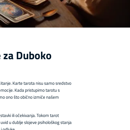
ce za Duboko
čitanje. Karte tarota nisu samo sredstvo
 emocije. Kada pristupimo tarotu s
damo ono što obično izmiče našem
stavki ili očekivanja. Tokom tarot
i uvid u dublje slojeve psihološkog stanja
i odluke.