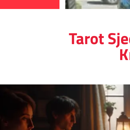
Tarot Sj
K