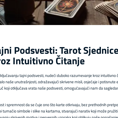
ajni Podsvesti: Tarot Sjedni
z Intuitivno Čitanje
tključavanju tajni podsvesti, nudeći duboko razumevanje kroz intuitivno 
alo naše unutrašnjosti, odražavajući skrivene misli, osjećaje i potisnute
ljuč koji otključava vrata naše podsvesti, omogućavajući nam da sagle
ost i spremnost da se čuje ono što karte otkrivaju, bez prethodnih pretpo
o bi tumačio simbole i slike na kartama, stvarajući narativ koji može pružit
nju skrivenih motiva i nesvesnih uzoraka koji oblikuju naše ponašanje 