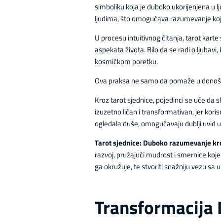
simboliku koja je duboko ukorijenjena u 
ljudima, što omogućava razumevanje koje 
U procesu intuitivnog čitanja, tarot karte 
aspekata života. Bilo da se radi o ljubavi
kosmičkom poretku.
Ova praksa ne samo da pomaže u donošenj
Kroz tarot sjednice, pojedinci se uče da 
izuzetno ličan i transformativan, jer kor
ogledala duše, omogućavaju dublji uvid u 
Tarot sjednice: Duboko razumevanje kroz
razvoj, pružajući mudrost i smernice koj
ga okružuje, te stvoriti snažniju vezu sa
Transformacija L