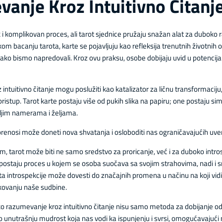
nje Kroz Intuitivno Čitanj
 i komplikovan proces, ali tarot sjednice pružaju snažan alat za duboko 
om bacanju tarota, karte se pojavljuju kao refleksija trenutnih životnih
ako bismo napredovali. Kroz ovu praksu, osobe dobijaju uvid u potencijal
tuitivno čitanje mogu poslužiti kao katalizator za ličnu transformaciju,
 pristup. Tarot karte postaju više od pukih slika na papiru; one postaju s
ljim namerama i željama.
nosi može doneti nova shvatanja i osloboditi nas ograničavajućih uveren
, tarot može biti ne samo sredstvo za proricanje, već i za duboko intr
postaju proces u kojem se osoba suočava sa svojim strahovima, nadi i s
ta introspekcije može dovesti do značajnih promena u načinu na koji vi
kovanju naše sudbine.
oko razumevanje kroz intuitivno čitanje nisu samo metoda za dobijanje 
unutrašnju mudrost koja nas vodi ka ispunjenju i svrsi, omogućavajući 