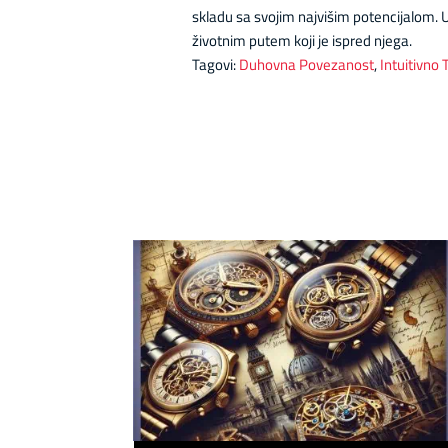
skladu sa svojim najvišim potencijalom. 
životnim putem koji je ispred njega.
Tagovi:
Duhovna Povezanost
,
Intuitivno