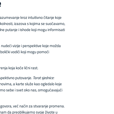
e
razumevanje kroz intuitivno čitanje koje
 okolnosti, izazova s kojima se suočavamo,
ne putanje i ishode koji mogu informisati
 nudeći vizije i perspektive koje možda
imbolički vodiči koji mogu pomoći
ja koja koče lični rast.
ospektivno putovanje.
Tarot sjednice:
novima, a karte služe kao ogledalo koje
dimo sebe i svet oko nas, omogućavajući
odgovora, već način za stvaranje promena.
nam da preoblikujemo svoje živote u