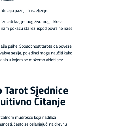
evaju pažnju ili isceljenje.
zovati kraj jednog životnog ciklusa i
a nam pokažu šta leži ispod površine naše
naše psihe. Sposobnost tarota da poveže
vakve sesije, pojedinci mogu naučiti kako
gledalo u kojem se možemo videti bez
 Tarot Sjednice
itivno Čitanje
verzalnom mudrošću koja nadilazi
snosti, često se oslanjajući na drevnu