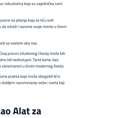
a i iskustvima koja su zajednička svim
govore na pitanja koja se tiču svih
iku da istraži i razume svoje mesto u širem
osti sa svetom oko nas.
Ovaj proces intuitivnog čitanja može biti
dno bili nedostupni. Tarot karte, kao
sto zanemareni u brzini modernog života.
vna praksa koja može obogatiti lični
a dubljem razumevanju sebe i sveta koji
ao Alat za