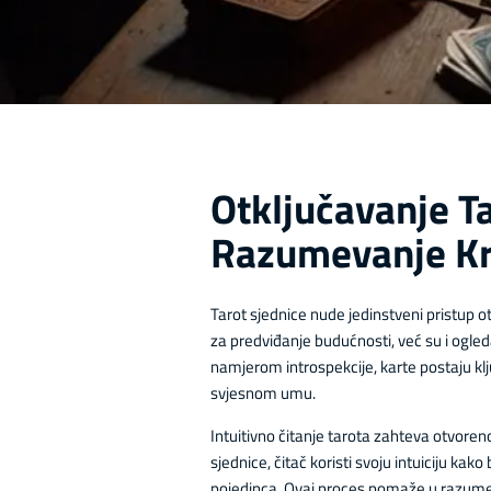
Otključavanje T
Razumevanje Kro
Tarot sjednice nude jedinstveni pristup o
za predviđanje budućnosti, već su i ogled
namjerom introspekcije, karte postaju k
svjesnom umu.
Intuitivno čitanje tarota zahteva otvoren
sjednice, čitač koristi svoju intuiciju kak
pojedinca. Ovaj proces pomaže u razumeva