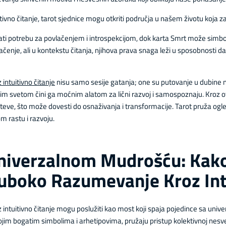
vno čitanje, tarot sjednice mogu otkriti područja u našem životu koja zaht
ati potrebu za povlačenjem i introspekcijom, dok karta Smrt može simboli
čenje, ali u kontekstu čitanja, njihova prava snaga leži u sposobnosti d
intuitivno čitanje
nisu samo sesije gatanja; one su putovanje u dubine 
njim svetom čini ga moćnim alatom za lični razvoj i samospoznaju. Kroz o
uteve, što može dovesti do osnaživanja i transformacije. Tarot pruža o
om rastu i razvoju.
niverzalnom Mudrošću: Kako
boko Razumevanje Kroz Intu
intuitivno čitanje mogu poslužiti kao most koji spaja pojedince sa uni
ojim bogatim simbolima i arhetipovima, pružaju pristup kolektivnoj nesve