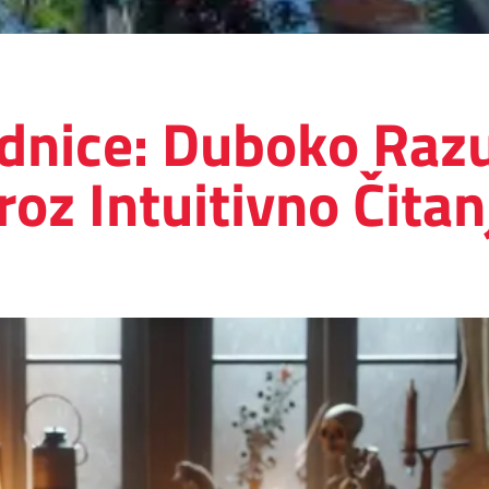
ednice: Duboko Ra
roz Intuitivno Čitan