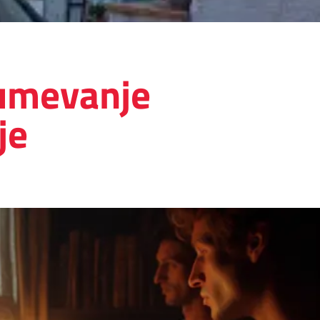
zumevanje
je