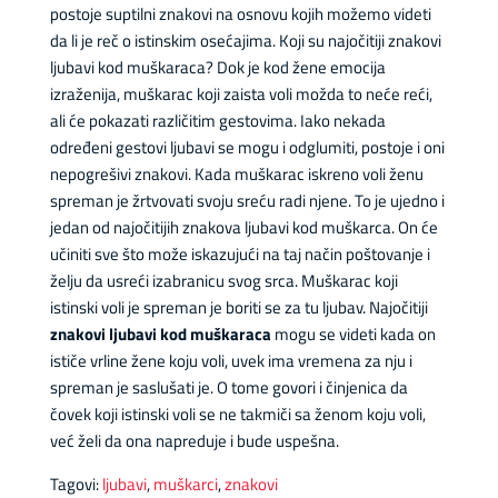
postoje suptilni znakovi na osnovu kojih možemo videti
da li je reč o istinskim osećajima. Koji su najočitiji znakovi
ljubavi kod muškaraca? Dok je kod žene emocija
izraženija, muškarac koji zaista voli možda to neće reći,
ali će pokazati različitim gestovima. Iako nekada
određeni gestovi ljubavi se mogu i odglumiti, postoje i oni
nepogrešivi znakovi. Kada muškarac iskreno voli ženu
spreman je žrtvovati svoju sreću radi njene. To je ujedno i
jedan od najočitijih znakova ljubavi kod muškarca. On će
učiniti sve što može iskazujući na taj način poštovanje i
želju da usreći izabranicu svog srca. Muškarac koji
istinski voli je spreman je boriti se za tu ljubav. Najočitiji
znakovi ljubavi kod muškaraca
mogu se videti kada on
ističe vrline žene koju voli, uvek ima vremena za nju i
spreman je saslušati je. O tome govori i činjenica da
čovek koji istinski voli se ne takmiči sa ženom koju voli,
već želi da ona napreduje i bude uspešna.
Tagovi:
ljubavi
,
muškarci
,
znakovi