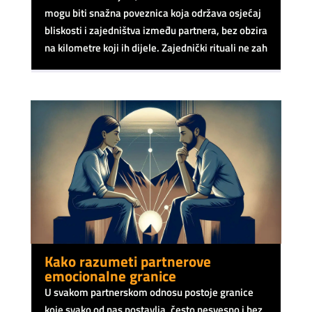
mogu biti snažna poveznica koja održava osjećaj
bliskosti i zajedništva između partnera, bez obzira
na kilometre koji ih dijele. Zajednički rituali ne zah
Kako razumeti partnerove
emocionalne granice
U svakom partnerskom odnosu postoje granice
koje svako od nas postavlja, često nesvesno i bez