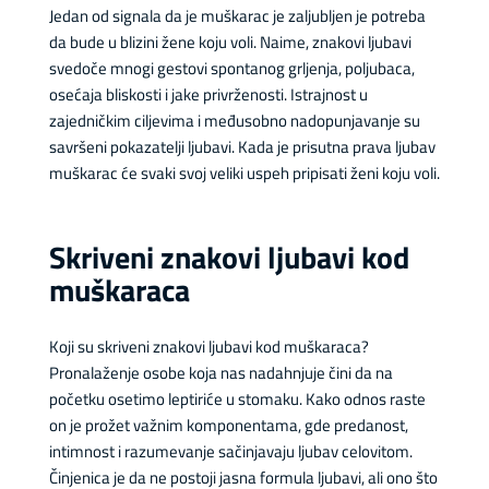
Jedan od signala da je muškarac je zaljubljen je potreba
da bude u blizini žene koju voli. Naime, znakovi ljubavi
svedoče mnogi gestovi spontanog grljenja, poljubaca,
osećaja bliskosti i jake privrženosti. Istrajnost u
zajedničkim ciljevima i međusobno nadopunjavanje su
savršeni pokazatelji ljubavi. Kada je prisutna prava ljubav
muškarac će svaki svoj veliki uspeh pripisati ženi koju voli.
Skriveni znakovi ljubavi kod
muškaraca
Koji su skriveni znakovi ljubavi kod muškaraca?
Pronalaženje osobe koja nas nadahnjuje čini da na
početku osetimo leptiriće u stomaku. Kako odnos raste
on je prožet važnim komponentama, gde predanost,
intimnost i razumevanje sačinjavaju ljubav celovitom.
Činjenica je da ne postoji jasna formula ljubavi, ali ono što