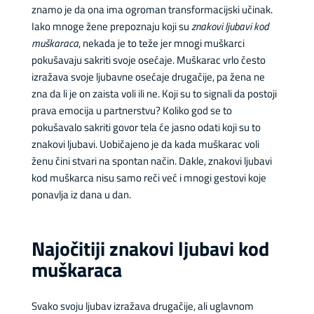
znamo je da ona ima ogroman transformacijski učinak.
Iako mnoge žene prepoznaju koji su
znakovi ljubavi kod
muškaraca
, nekada je to teže jer mnogi muškarci
pokušavaju sakriti svoje osećaje. Muškarac vrlo često
izražava svoje ljubavne osećaje drugačije, pa žena ne
zna da li je on zaista voli ili ne. Koji su to signali da postoji
prava emocija u partnerstvu? Koliko god se to
pokušavalo sakriti govor tela će jasno odati koji su to
znakovi ljubavi. Uobičajeno je da kada muškarac voli
ženu čini stvari na spontan način. Dakle, znakovi ljubavi
kod muškarca nisu samo reči već i mnogi gestovi koje
ponavlja iz dana u dan.
Najočitiji znakovi ljubavi kod
muškaraca
Svako svoju ljubav izražava drugačije, ali uglavnom