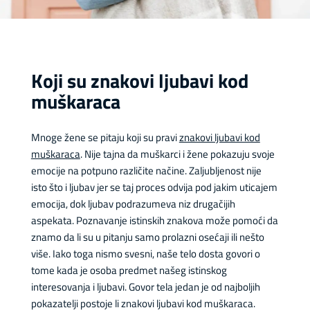
Koji su znakovi ljubavi kod
muškaraca
Mnoge žene se pitaju koji su pravi
znakovi ljubavi kod
muškaraca
. Nije tajna da muškarci i žene pokazuju svoje
emocije na potpuno različite načine. Zaljubljenost nije
isto što i ljubav jer se taj proces odvija pod jakim uticajem
emocija, dok ljubav podrazumeva niz drugačijih
aspekata. Poznavanje istinskih znakova može pomoći da
znamo da li su u pitanju samo prolazni osećaji ili nešto
više. Iako toga nismo svesni, naše telo dosta govori o
tome kada je osoba predmet našeg istinskog
interesovanja i ljubavi. Govor tela jedan je od najboljih
pokazatelji postoje li znakovi ljubavi kod muškaraca.