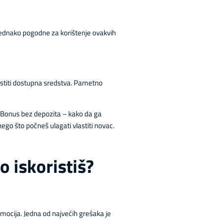
e jednako pogodne za korištenje ovakvih
ristiti dostupna sredstva. Pametno
je Bonus bez depozita – kako da ga
 nego što počneš ulagati vlastiti novac.
 iskoristiš?
omocija. Jedna od najvećih grešaka je