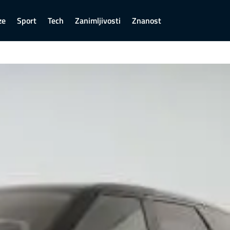
ze
Sport
Tech
Zanimljivosti
Znanost