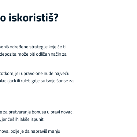
 iskoristiš?
eniš određene strategije koje će ti
depozita može biti odličan način za
ostotkom, jer upravo one nude najveću
ackjack ili rulet, gdje su tvoje šanse za
se za pretvaranje bonusa u pravi novac.
jer ćeš ih lakše ispuniti.
nova, bolje je da napraviš manju