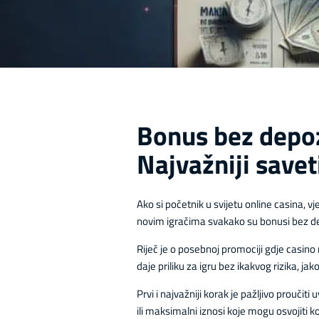
Bonus bez depoz
Najvažniji savet
Ako si početnik u svijetu online casina, 
novim igračima svakako su bonusi bez d
Riječ je o posebnoj promociji gdje casin
daje priliku za igru bez ikakvog rizika, ja
Prvi i najvažniji korak je pažljivo proučit
ili maksimalni iznosi koje mogu osvojiti k