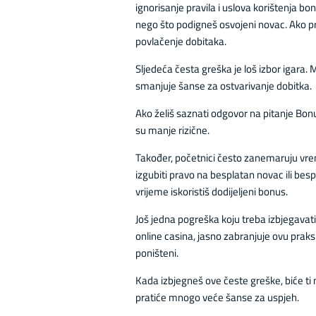
ignorisanje pravila i uslova korištenja bo
nego što podigneš osvojeni novac. Ako pro
povlačenje dobitaka.
Sljedeća česta greška je loš izbor igara.
smanjuje šanse za ostvarivanje dobitka.
Ako želiš saznati odgovor na pitanje Bonu
su manje rizične.
Također, početnici često zanemaruju vre
izgubiti pravo na besplatan novac ili besp
vrijeme iskoristiš dodijeljeni bonus.
Još jedna pogreška koju treba izbjegavati 
online casina, jasno zabranjuje ovu praks
poništeni.
Kada izbjegneš ove česte greške, biće ti
pratiće mnogo veće šanse za uspjeh.