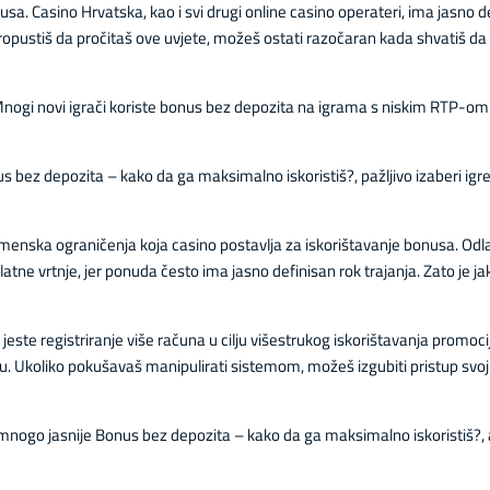
nusa. Casino Hrvatska, kao i svi drugi online casino operateri, ima jasno d
pustiš da pročitaš ove uvjete, možeš ostati razočaran kada shvatiš da ni
 Mnogi novi igrači koriste bonus bez depozita na igrama s niskim RTP-om 
s bez depozita – kako da ga maksimalno iskoristiš?, pažljivo izaberi igre 
menska ograničenja koja casino postavlja za iskorištavanje bonusa. O
latne vrtnje, jer ponuda često ima jasno definisan rok trajanja. Zato je j
jeste registriranje više računa u cilju višestrukog iskorištavanja promoci
u. Ukoliko pokušavaš manipulirati sistemom, možeš izgubiti pristup svoji
 mnogo jasnije Bonus bez depozita – kako da ga maksimalno iskoristiš?, 