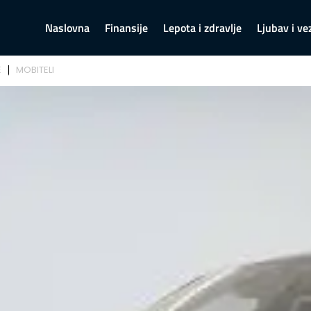
Naslovna
Finansije
Lepota i zdravlje
Ljubav i ve