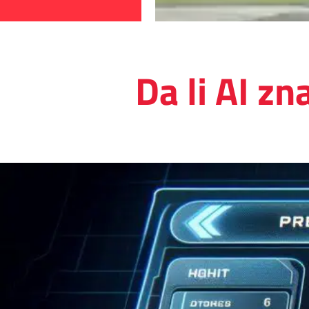
Da li AI z