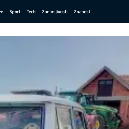
ze
Sport
Tech
Zanimljivosti
Znanost