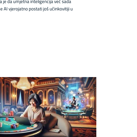
a je da umjetna inteligencija već sada
AI vjerojatno postati još učinkovitiji u