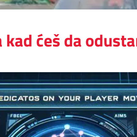
na kad ćeš da odusta