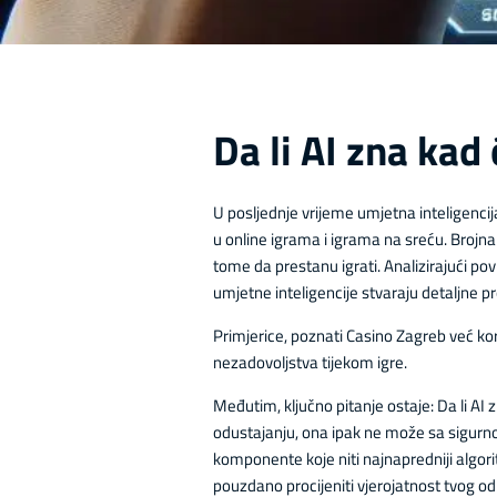
Da li AI zna kad
U posljednje vrijeme umjetna inteligencij
u online igrama i igrama na sreću. Brojna 
tome da prestanu igrati. Analizirajući pov
umjetne inteligencije stvaraju detaljne p
Primjerice, poznati Casino Zagreb već kori
nezadovoljstva tijekom igre.
Međutim, ključno pitanje ostaje: Da li AI
odustajanju, ona ipak ne može sa sigurno
komponente koje niti najnapredniji algori
pouzdano procijeniti vjerojatnost tvog odu